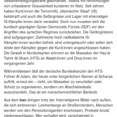
Selbstverteidigungskräfte geschändet. Videos mit Hinrichtungen
von unfassbarer Grausamkeit kursieren im Netz. Seit Jahren
haben Kurd:innen die Terrormiliz „Islamischer Staat" (IS)
bekämpft und auch die Gefängnisse und Lager mit ehemaligen
IS-Kämpfer:innen darin verwaltet. Doch nun mussten sich die
kurdisch geprägten Syrian Democratic Forces (SDF) vor den
Angriffen des syrischen Regimes zurückziehen. Die Gefängnistore
sind aufgegangen: Zahlreiche hoch radikalisierte IS-
Kämpfer:innen wurden befreit, sind untergetaucht oder sollen sich
direkt den Kämpfen gegen die Kurd:innen angeschlossen haben.
Die Gewalt in Nordostsyrien erinnert an die Massaker der Hay’at
Tahrir Al-Sham (HTS) an Alawit:innen und Drus:innen im
vergangenen Jahr.
Währenddessen lädt der deutsche Bundeskanzler den HTS-
Führer Al Jolani, der heute unter bürgerlichem Namen al-Scharaa
auftritt, erneut ein – nicht, um Massaker zu verurteilen oder
Schutz zu organisieren, sondern um Abschiebedeals
auszuhandeln. Das ist ein menschenrechtlicher Bankrott.
Aus dem
Iran
dringen trotz der Internetsperre Bilder nach außen,
die sich einbrennen: Leichenberge an Straßenrändern, Menschen
werden von den Revolutionsgarden erschossen, Proteste brutal
niedergeschlagen. Wer verhaftet wird, verschwindet in