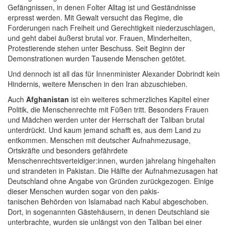
Gefängnissen, in denen Folter Alltag ist und Geständnisse
erpresst werden. Mit Gewalt versucht das Regime, die
Forderungen nach Freiheit und Gerechtigkeit niederzuschlagen,
und geht dabei äußerst brutal vor. Frauen, Minderheiten,
Protestierende stehen unter Beschuss. Seit Beginn der
Demonstrationen wurden Tausende Menschen getötet.
Und dennoch ist all das für Innenminister Alexander Dobrindt kein
Hindernis, weitere Menschen in den Iran abzuschieben.
Auch
Afghanistan
ist ein weiteres schmerzliches Kapitel einer
Politik, die Menschenrechte mit Füßen tritt. Besonders Frauen
und Mädchen werden unter der Herrschaft der Taliban brutal
unterdrückt. Und kaum jemand schafft es, aus dem Land zu
entkommen. Menschen mit deutscher Aufnahmezusage,
Ortskräfte und besonders gefährdete
Menschenrechtsverteidiger:innen, wurden jahrelang hingehalten
und strandeten in Pakistan. Die Hälfte der Aufnahmezusagen hat
Deutschland ohne Angabe von Gründen zurückgezogen. Einige
dieser Menschen wurden sogar von den pakis-
tanischen Behörden von Islamabad nach Kabul abgeschoben.
Dort, in sogenannten Gästehäusern, in denen Deutschland sie
unterbrachte, wurden sie unlängst von den Taliban bei einer