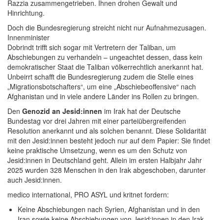
Razzia zusammengetrieben. Ihnen drohen Gewalt und
Hinrichtung.
Doch die Bundesregierung streicht nicht nur Aufnahmezusagen.
Innenminister
Dobrindt trifft sich sogar mit Vertretern der Taliban, um
Abschiebungen zu verhandeln – ungeachtet dessen, dass kein
demokratischer Staat die Taliban völkerrechtlich anerkannt hat.
Unbeirrt schafft die Bundesregierung zudem die Stelle eines
„Migrationsbotschafters“, um eine „Abschiebeoffensive“ nach
Afghanistan und in viele andere Länder ins Rollen zu bringen.
Den
Genozid an Jesid:innen
im Irak hat der Deutsche
Bundestag vor drei Jahren mit einer parteiübergreifenden
Resolution anerkannt und als solchen benannt. Diese Solidarität
mit den Jesid:innen besteht jedoch nur auf dem Papier: Sie findet
keine praktische Umsetzung, wenn es um den Schutz von
Jesid:innen in Deutschland geht. Allein im ersten Halbjahr Jahr
2025 wurden 328 Menschen in den Irak abgeschoben, darunter
auch Jesid:innen.
medico international, PRO ASYL und kritnet fordern:
Keine Abschiebungen nach Syrien, Afghanistan und in den
Iran sowie keine Abschiebungen von Jesid:innen in den Irak