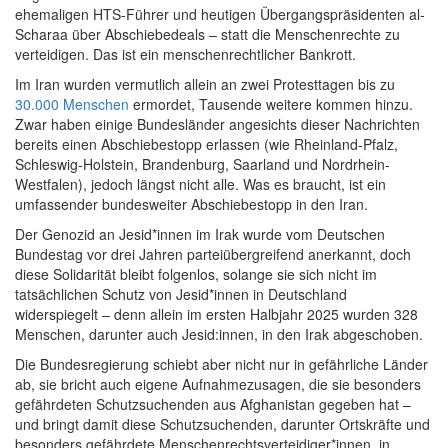
ehemaligen HTS-Führer und heutigen Übergangspräsidenten al-
Scharaa über Abschiebedeals – statt die Menschenrechte zu
verteidigen. Das ist ein menschenrechtlicher Bankrott.
Im Iran wurden vermutlich allein an zwei Protesttagen bis zu
30.000 Menschen
ermordet, Tausende weitere kommen hinzu.
Zwar haben einige Bundesländer angesichts dieser Nachrichten
bereits einen Abschiebestopp erlassen (wie Rheinland-Pfalz,
Schleswig-Holstein, Brandenburg, Saarland und Nordrhein-
Westfalen), jedoch längst nicht alle. Was es braucht, ist ein
umfassender bundesweiter Abschiebestopp in den Iran.
Der Genozid an Jesid*innen im Irak wurde vom Deutschen
Bundestag vor drei Jahren parteiübergreifend anerkannt, doch
diese Solidarität bleibt folgenlos, solange sie sich nicht im
tatsächlichen Schutz von Jesid*innen in Deutschland
widerspiegelt – denn allein im ersten Halbjahr 2025 wurden 328
Menschen, darunter auch Jesid:innen, in den Irak abgeschoben.
Die Bundesregierung schiebt aber nicht nur in gefährliche Länder
ab, sie bricht auch eigene Aufnahmezusagen, die sie besonders
gefährdeten Schutzsuchenden aus Afghanistan gegeben hat –
und bringt damit diese Schutzsuchenden, darunter Ortskräfte und
besonders gefährdete Menschenrechtsverteidiger*innen, in