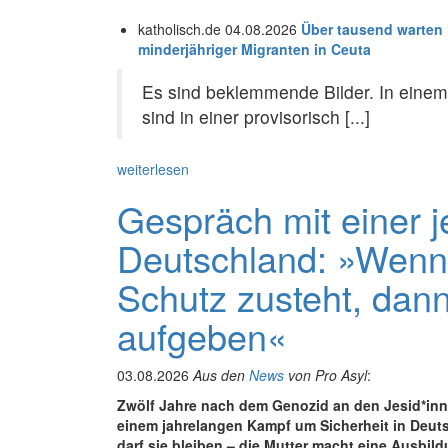
katholisch.de 04.08.2026
Über tausend warten 
minderjähriger Migranten in Ceuta
Es sind beklemmende Bilder. In einem
sind in einer provisorisch [...]
weiterlesen
Gespräch mit einer j
Deutschland: »Wenn
Schutz zusteht, dann
aufgeben«
03.08.2026
Aus den
News
von Pro Asyl
:
Zwölf Jahre nach dem Genozid an den Jesid*inne
einem jahrelangen Kampf um Sicherheit in Deuts
darf sie bleiben – die Mutter macht eine Ausbild