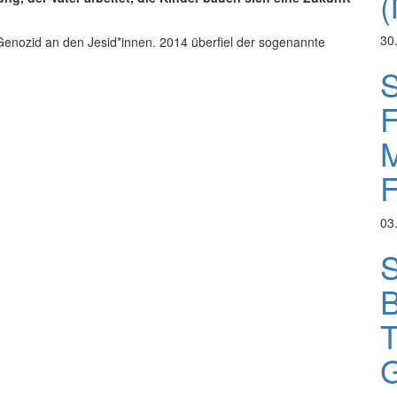
(
30
Genozid an den Jesid*innen. 2014 überfiel der sogenannte
S
F
M
F
03
S
B
T