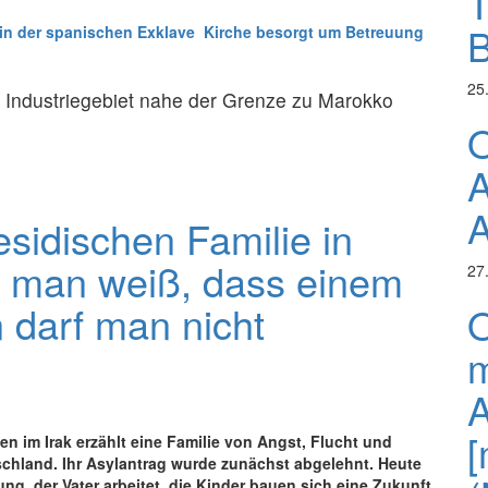
T
B
in der spanischen Exklave Kirche besorgt um Betreuung
25
 Industriegebiet nahe der Grenze zu Marokko
O
A
A
esidischen Familie in
 man weiß, dass einem
27
 darf man nicht
O
m
A
[
n im Irak erzählt eine Familie von Angst, Flucht und
chland. Ihr Asylantrag wurde zunächst abgelehnt. Heute
ung, der Vater arbeitet, die Kinder bauen sich eine Zukunft