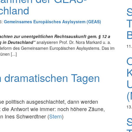
chland
S
T
6:
Gemeinsames Europäisches Asylsystem (GEAS)
B
chten zur unentgeltlichen Rechtsauskunft gem. § 12 a
 in Deutschland“
analysieren Prof. Dr. Nora Markard u. a.
11
ie Reform des Gemeinsamen Europäischen Asylsystems. Das im
nen [...]
O
h dramatischen Tagen
U
(
ise politisch ausgeschlachtet, dann werden
13
 die Antwort wie immer: noch höhere Zäune,
n Ines Schwerdtner (
Stern
)
S