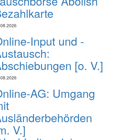
auschbörse Abolish
ezahlkarte
.08.2026
nline-Input und -
ustausch:
bschiebungen [o. V.]
.08.2026
nline-AG: Umgang
it
usländerbehörden
m. V.]