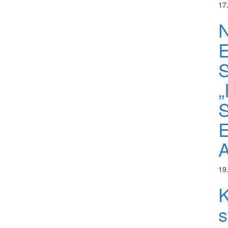
17
N
„
S
E
A
19
K
s