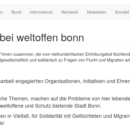
nn
Bund
international
Netzwerk
Newsletter
Kontakt
bei weltoffen bonn
ist*innen zusammen, die vom vielhundertfachen Ertrinkungstod flüch
lgesellschaftlich und solidarisch zu Fragen von Flucht und Migration ar
gsarbeit engagierten Organisationen, Initiativen und Ehr
litische Themen, machen auf die Probleme von hier leben
 weltoffene und Schutz-bietende Stadt Bonn.
 in Vielfalt, für Solidarität mit Geflüchteten und Migra
k!