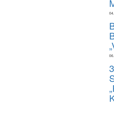
M
04
B
B
„
06
3
S
„
K