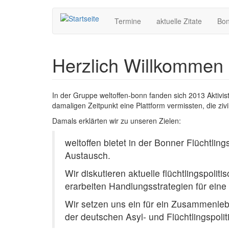
Hauptnavigation
Direkt
Termine
aktuelle Zitate
Bo
zum
Inhalt
Herzlich Willkommen 
In der Gruppe weltoffen-bonn fanden sich 2013 Aktiv
damaligen Zeitpunkt eine Plattform vermissten, die zivi
Damals erklärten wir zu unseren Zielen:
weltoffen bietet in der Bonner Flüchtlin
Austausch.
Wir diskutieren aktuelle flüchtlingspo
erarbeiten Handlungsstrategien für eine
Wir setzen uns ein für ein Zusammenleben
der deutschen Asyl- und Flüchtlingspoliti