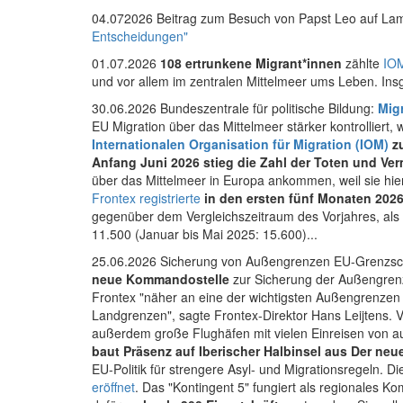
04.072026
Beitrag zum
Besuch von Papst Leo auf L
Entscheidungen"
01.07.2026
108 ertrunkene Migrant*innen
zählte
IO
und vor allem im zentralen Mittelmeer ums Leben. Ins
30.06.2026 Bundeszentrale für politische Bildung:
Mig
EU Migration über das Mittelmeer stärker kontrolliert
Internationalen Organisation für Migration (IOM)
zu
Anfang Juni 2026 stieg die Zahl der Toten und V
über das Mittelmeer in Europa ankommen, weil sie hie
Frontex registrierte
in den ersten fünf Monaten 2026 
gegenüber dem Vergleichszeitraum des Vorjahres, als 
11.500 (Januar bis Mai 2025: 15.600)...
25.06.2026
Sicherung von Außengrenzen EU-Grenzsc
neue Kommandostelle
zur Sicherung der Außengrenz
Frontex "näher an eine der wichtigsten Außengrenzen E
Landgrenzen", sagte Frontex-Direktor Hans Leijtens. 
außerdem große Flughäfen mit vielen Einreisen von a
baut Präsenz auf Iberischer Halbinsel aus
Der neue
EU-Politik für strengere Asyl- und Migrationsregeln. 
eröffnet
. Das "Kontingent 5" fungiert als regionales K