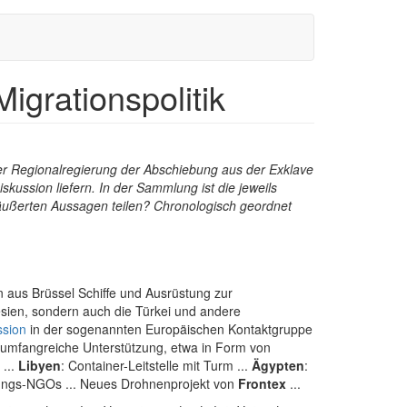
igrationspolitik
er Regionalregierung der Abschiebung aus der Exklave
kussion liefern. In der Sammlung ist die jeweils
äußerten Aussagen teilen? Chronologisch geordnet
 aus Brüssel Schiffe und Ausrüstung zur
esien, sondern auch die Türkei und andere
ssion
in der sogenannten Europäischen Kontaktgruppe
n umfangreiche Unterstützung, etwa in Form von
...
Libyen
: Container-Leitstelle mit Turm ...
Ägypten
:
ungs-NGOs ... Neues Drohnenprojekt von
Frontex
...