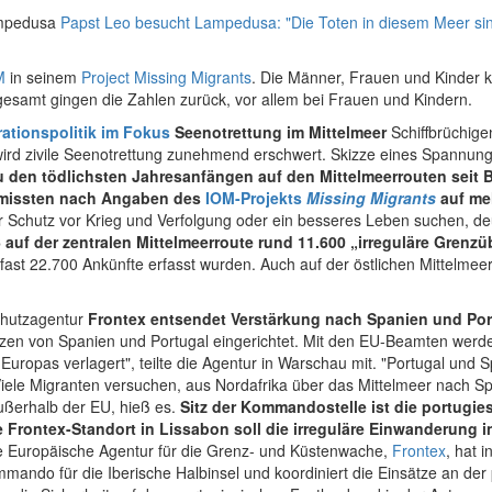
ampedusa
Papst Leo besucht Lampedusa: "Die Toten in diesem Meer sin
M
in seinem
Project Missing Migrants
. Die Männer, Frauen und Kinder k
gesamt gingen die Zahlen zurück, vor allem bei Frauen und Kindern.
rationspolitik im Fokus
Seenotrettung im Mittelmeer
Schiffbrüchige
, wird zivile Seenotrettung zunehmend erschwert. Skizze eines Spannun
 den tödlichsten Jahresanfängen auf den Mittelmeerrouten seit B
ermissten nach Angaben des
IOM-Projekts
Missing Migrants
auf meh
r Schutz vor Krieg und Verfolgung oder ein besseres Leben suchen, de
auf der zentralen Mittelmeerroute rund 11.600 „irreguläre Grenzüb
fast 22.700 Ankünfte erfasst wurden. Auch auf der östlichen Mittelmee
hutzagentur
Frontex entsendet Verstärkung nach Spanien und Por
en von Spanien und Portugal eingerichtet. Mit den EU-Beamten werd
uropas verlagert", teilte die Agentur in Warschau mit. "Portugal und S
Viele Migranten versuchen, aus Nordafrika über das Mittelmeer nach S
ußerhalb der EU, hieß es.
Sitz der Kommandostelle ist die portugi
 Frontex-Standort in Lissabon soll die irreguläre Einwanderung
Die Europäische Agentur für die Grenz- und Küstenwache,
Frontex
, hat 
ommando für die Iberische Halbinsel und koordiniert die Einsätze an de