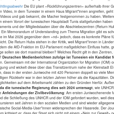
chtlingsabwehr
Die EU plant »Rückführungszentren« außerhalb ihrer Gr
n Video, in dem Tunesier in einem Haus Migrant*innen angreifen, geht 
des Videos und gab bekannt, die Macher festgenommen zu haben. Weiter
n einem Vorort der tunesischen Hauptstadt Tunis stattgefunden haben 
aments und der Mitgliedstaaten über die Abschiebezentren (Return Hub
n. Ein Memorandum of Understanding zum Thema Migration gibt es schon
rte im Mai 2026 gegenüber dem »nd« jedoch, dass es konkrete Pläne f
icht. Die Return Hubs stehen in der Kritik, weil Migrant*innen in Länd
 dem die AfD-Fraktion im EU-Parlament maßgeblichen Einfluss hatte, 
ge sollen sie dort maximal bleiben? Welches Recht gilt in den Zentren
?
Deutschen Medienberichten zufolge ist Tunesien ein Kandidat f
n. Gemeinsam mit der International Organization for Migration (IOM) or
ung und wickelt diese über das Transitzentrum nahe der Kleinstadt 
, dass in der ersten Juniwoche mit 420 Personen doppelt so viele Me
illigen Rückkehr war in den letzten Jahren höher als die Kapazitäten.
öglichkeiten auf dem Arbeitsmarkt zählen zu den Gründen hierfür. Auß
da die tunesische Regierung dies seit 2024 untersagt
, wie UNHCR 
ie
Anfeindungen der Zivilbevölkerung
: Am ersten Juniwochenende f
und die Schließung des UNHCR und der IOM gefordert wurden, weil die
kursieren seit Jahren in den sozialen Medien und sind wieder allgegen
sische Social-Media-User*innen widersprechen der Hassrede. Der Journ
 kritisiert er, dass der Staat sich nicht mit einem »Nein zur Gewalt« p