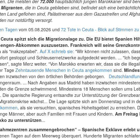
en. Die meisten der
72.000
hauptsächlich jungen Marokkaner sind berei
 Migranten
,
die in Ceuta geblieben sind, befindet sich eine beträcht
eten Land geflohen sind, Palästinenser aus dem Gazastreifen und Af
en nur notdürftig versorgt.
en Tagen
vom 05.08.2026 und
72 Tote in Ceuta - Blick auf Stimmen z
 Ceuta spitzt sich die Migrationslage zu. Die EU bietet Spanien Hil
engen-Abkommen auszusetzen. Frankreich will seine Grenzkontr
 als "inakzeptabel".
Auf X schrieb sie:
"Wir können nicht zulassen, das
fort gestoppt und Schleusernetzwerke aufgedeckt werden. ... "Ich begr
sen", sagte Merz weiter. "Von Marokko erwarten wir, dass sie die ille
ger Tage
Zehntausende Menschen in Ceuta angekommen
sind.
Mindes
den inzwischen von den örtlichen Behörden geborgen.
Deutschlandfun
genraum. ... Nach Angaben aus Madrid haben inzwischen mindestens 
wanden die Grenze schwimmend. Mindestens 18 Menschen sollen ums L
. Die spanische Regierung entsandte zur Unterstützung der Grenzbeam
grationskrise wächst... Die Lage spitzte sich am Donnerstag und in d
gekommen
, als sie versuchten, spanisches Hoheitsgebiet zu erreichen. 
unge Männer, aber auch Familien mit Frauen und Kindern.
Am Freitag
kko zu unterstützen
...
ahmezentren zusammengebrochen“ – Spanische Exklave erlebt 
nen Tagen auf dem Meerweg überquert. Hunderte Migranten schlafen 