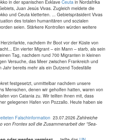
okko in der spanischen Exklave
Ceuta
in Nordafrika
iets, Juan Jesús Vivas. Zugleich meldete die
o und Ceuta kletterten. ... Gebietspräsident Vivas
ituation des totalen humanitären und sozialen
rden seien. Stärkere Kontrollen würden weitere
n Herzinfarkte, nachdem ihr Boot vor der Küste von
... Ein vierter Migrant – ein Mann – starb, als sein
h einen Tag, nachdem rund 700 Migranten in kleinen
tigen Versuche, das Meer zwischen Frankreich und
m Jahr bereits mehr als ein Dutzend Todesfälle
ret festgesetzt, unmittelbar nachdem unsere
chs Menschen, denen wir geholfen hatten, waren von
en von Catania zu. Wir teilten ihnen mit, dass
äher gelegenen Hafen von Pozzallo. Heute haben sie
iteten Falschinformation
23.07.2026
Zahlreiche
eo von Frontex soll die Zusammenarbeit der "Sea-
en oder werden vermisst
..., teilte das
UN-