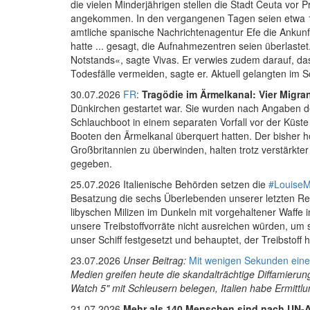
die vielen Minderjährigen stellen die Stadt Ceuta vor 
angekommen. In den vergangenen Tagen seien etwa 1
amtliche spanische Nachrichtenagentur Efe die Ankunf
hatte ... gesagt, die Aufnahmezentren seien überlastet
Notstands«, sagte Vivas. Er verwies zudem darauf, d
Todesfälle vermeiden, sagte er. Aktuell gelangten im S
30.07.2026
FR
:
Tragödie im Ärmelkanal: Vier Migra
Dünkirchen gestartet war. Sie wurden nach Angaben de
Schlauchboot in einem separaten Vorfall vor der Küste
Booten den Ärmelkanal überquert hatten. Der bisher h
Großbritannien zu überwinden, halten trotz verstärkter
gegeben.
25.07.2026
Italienische Behörden setzen die
#LouiseM
Besatzung die sechs Überlebenden unserer letzten Re
libyschen Milizen im Dunkeln mit vorgehaltener Waffe
unsere Treibstoffvorräte nicht ausreichen würden, um
unser Schiff festgesetzt und behauptet, der Treibstoff 
23.07.2026
Unser Beitrag:
Mit wenigen Sekunden eine
Medien greifen heute die skandalträchtige Diffamieru
Watch 5" mit Schleusern belegen, Italien habe Ermitt
21.07.2026
Mehr als 140 Menschen sind nach UN-A