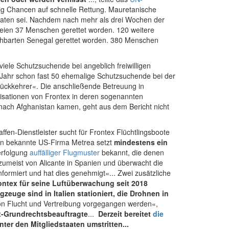
ig Chancen auf schnelle Rettung. Mauretanische
raten sei. Nachdem nach mehr als drei Wochen der
eien 37 Menschen gerettet worden. 120 weitere
hbarten Senegal gerettet worden. 380 Menschen
iele Schutzsuchende bei angeblich freiwilligen
 Jahr schon fast 50 ehemalige Schutzsuchende bei der
 Rückkehrer«. Die anschließende Betreuung in
anisationen von Frontex in deren sogenannten
ach Afghanistan kamen, geht aus dem Bericht nicht
fen-Dienst­leister sucht für Frontex Flüchtlings­boote
sten bekannte US-Firma Metrea setzt
mindestens ein
erfolgung
auffälliger Flugmuster
bekannt, die denen
zumeist von Alicante in Spanien und überwacht die
nformiert und hat dies genehmigt«... Zwei zusätzliche
ontex für seine Luftüberwachung seit 2018
zeuge sind in Italien stationiert, die Drohnen in
von Flucht und Vertreibung vorgegangen werden«,
ex-Grundrechtsbeauftragte
...
Derzeit bereitet
die
ter den Mitgliedstaaten umstritten...