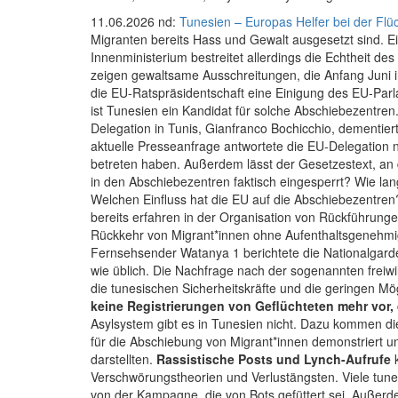
11.06.2026 nd:
Tunesien – Europas Helfer bei der Flü
Migranten bereits Hass und Gewalt ausgesetzt sind. Ei
Innenministerium bestreitet allerdings die Echtheit 
zeigen gewaltsame Ausschreitungen, die Anfang Juni i
die EU-Ratspräsidentschaft eine Einigung des EU-Parl
ist Tunesien ein Kandidat für solche Abschiebezentre
Delegation in Tunis, Gianfranco Bochicchio, dementie
aktuelle Presseanfrage antwortete die EU-Delegation n
betreten haben. Außerdem lässt der Gesetzestext, an
in den Abschiebezentren faktisch eingesperrt? Wie lan
Welchen Einfluss hat die EU auf die Abschiebezentren
bereits erfahren in der Organisation von Rückführunge
Rückkehr von Migrant*innen ohne Aufenthaltsgenehmig
Fernsehsender Watanya 1 berichtete die Nationalgarde
wie üblich. Die Nachfrage nach der sogenannten freiw
die tunesischen Sicherheitskräfte und die geringen M
keine Registrierungen von Geflüchteten mehr vor, 
Asylsystem gibt es in Tunesien nicht. Dazu kommen d
für die Abschiebung von Migrant*innen demonstriert 
darstellten.
Rassistische Posts und Lynch-Aufrufe
Verschwörungstheorien und Verlustängsten. Viele tune
von der Kampagne, die von Bots gefüttert sei. Außerdem