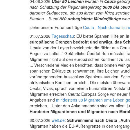
04.08.2026
Über 90 Leichen
wurden in
Ceuta
geborg
nach Schätzung der Regionalregierung
3000 bis 5000
darunter Sudanesen, die aus ihrem vom Krieg zerrütt
Staaten
...
Rund
820 unbegleitete Minderjährige
werd
siehe unsere Forumbeiträge
Ceuta - Nach dramatisch
31.07.2026
Tagesschau
: EU bietet Spanien Hilfe an
In
europäische Grenzen bedroht und erwägt, das Sch
Ursula von der Leyen bezeichnete die Bilder aus Ceuta
Regeln zu halten." Gefährliche Überfahrten müssten so
Migranten nicht auf den europäischen Kontinent zu las
... Verschiedene Medien berichten, dass binnen weni
spanischen Exklave zu schwimmen. Ihre Leichen wur
vorübergehenden Ausschluss Spaniens aus dem Schen
afrikanischen Kontinent erreicht. Die meisten über
Ceuta, Vivas, sprach von einem humanitären Notstand
Migranten erreichen Ceuta: Europas Sorge vor neuer Mi
Angaben sind
mindestens 38 Migranten ums Leben 
erreichen... Unter den Ankommenden sind vor allem j
Hunderter Migrantinnen und Migranten nach Maro
30.07.2026
welt.de
:
Schwimmend nach Ceuta
„Aufn
Migranten haben die EU-Außengrenze in den vergange