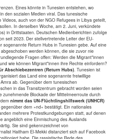
enzen. Eines könnte in Tunesien entstehen, wo
in den sozialen Medien viral. Das tunesische
e Videos, auch von der NGO Refugees in Libya geteilt,
sollen. In derselben Woche, am 2. Juni, verkündete
s) in Drittstaaten. Deutschen Medienberichten zufolge
 seit 2023. Der stellvertretende Leiter der EU-
ür sogenannte Return Hubs in Tunesien gebe. Auf eine
er abgeschoben werden können, die sie zuvor nie
grundlegende Fragen offen: Werden die Migrant*innen
, und wie können Migrant*innen ihre Rechte einfordern?
ür Abschiebezentren (Return Hubs)
. Tunesien ist
ganisiert das Land eine sogenannte freiwillige
El-Amra ab. Gegenüber dem tunesischen
nschen in das Transitzentrum gebracht worden seien
 Die zunehmende Blockade der Mittelmeerroute durch
erdem
nimmt das UN-Flüchtlingshilfswerk (UNHCR)
gegenüber dem »nd« bestätigt. Ein nationales
anden mehrere Protestkundgebungen statt, auf denen
se angeblich eine Einmischung des Auslands
wärtig. Sie sind gekennzeichnet von
alist Haitham El-Mekki distanziert sich auf Facebook
ositioniert habe. Die rassistische Rede des