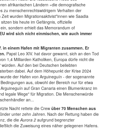
eren afrikanischen Ländern »die demografische
es zu menschenrechtswidrigem Verhalten der
 Zeit wurden Migrationsaktivist*innen wie Saadia
 sitzen bis heute im Gefängnis, offizielle
t ein, sondern erhielt das Memorandum of
 EU wird sich nicht einmischen, wie auch immer
IV. in einem Hafen mit Migranten zusammen. Er
den.
Papst Leo XIV. hat davor gewarnt, sich an den Tod
 1,4 Milliarden Katholiken, Europa dürfe nicht die
 würden. Auf den bei Deutschen beliebten
 sterben dabei. Auf dem Höhepunkt der Krise 2024
 wurde der Hafen von Arguineguín - der sogenannte
n Bedingungen aus, obwohl der Bereich nur für etwa
 Arguineguín auf Gran Canaria einen Blumenkranz im
 und legale Wege" für Migration. Die Menschenwürde
schenhändler an...
etzte Nacht rettete die Crew
über 70 Menschen aus
 Kinder unter zehn Jahren.
Nach der Rettung haben die
nz, die die
Aurora 2
aufgrund begrenzter
hließlich die Zuweisung eines näher gelegenen Hafens.