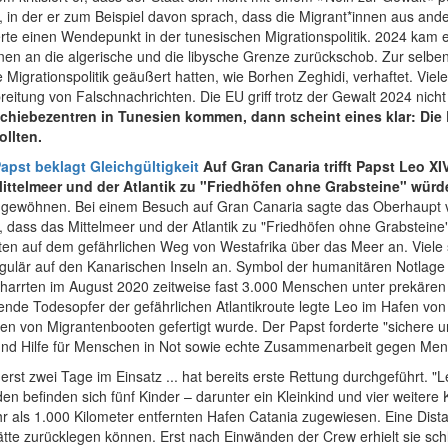
 in der er zum Beispiel davon sprach, dass die Migrant*innen aus and
e einen Wendepunkt in der tunesischen Migrationspolitik. 2024 kam 
nen an die algerische und die libysche Grenze zurückschob. Zur selben
ie Migrationspolitik geäußert hatten, wie Borhen Zeghidi, verhaftet. Viele
eitung von Falschnachrichten. Die EU griff trotz der Gewalt 2024 nich
schiebezentren in Tunesien kommen, dann scheint eines klar: Die
ollten.
apst beklagt
Gleichgültigkeit
Auf Gran Canaria trifft Papst Leo X
Mittelmeer und der Atlantik zu "Friedhöfen ohne Grabsteine" wür
gewöhnen. Bei einem Besuch auf Gran Canaria sagte das Oberhaupt von
ss das Mittelmeer und der Atlantik zu "Friedhöfen ohne Grabsteine"
en auf dem gefährlichen Weg von Westafrika über das Meer an. Viele
gulär auf den Kanarischen Inseln an. Symbol der humanitären Notlage
t harrten im August 2020 zeitweise fast 3.000 Menschen unter prekäre
e Todesopfer der gefährlichen Atlantikroute legte Leo im Hafen von
len von Migrantenbooten gefertigt wurde. Der Papst forderte "sichere
 und Hilfe für Menschen in Not sowie echte Zusammenarbeit gegen Men
erst zwei Tage im Einsatz ... hat bereits erste Rettung durchgeführt. "
L
n befinden sich fünf Kinder – darunter ein Kleinkind und vier weitere
 als 1.000 Kilometer entfernten Hafen Catania zugewiesen. Eine Dista
ätte zurücklegen können. Erst nach Einwänden der Crew erhielt sie sc