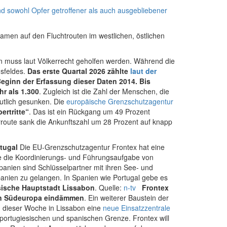
d sowohl Opfer getroffener als auch ausgebliebener
amen auf den Fluchtrouten im westlichen, östlichen
n muss laut Völkerrecht geholfen werden. Während die
gsfeldes.
Das erste Quartal 2026 zählte
laut der
eginn der Erfassung dieser Daten 2014. Bis
r als 1.300
. Zugleich ist die Zahl der Menschen, die
utlich gesunken. Die
europäische Grenzschutzagentur
ertritte“
. Das ist ein Rückgang um 49 Prozent
rroute sank die Ankunftszahl um 28 Prozent auf knapp
tugal
Die EU-Grenzschutzagentur Frontex hat eine
e die Koordinierungs- und Führungsaufgabe von
panien sind Schlüsselpartner mit ihren See- und
panien zu gelangen. In Spanien wie Portugal gebe es
esische Hauptstadt Lissabon
. Quelle:
n-tv
Frontex
 in Südeuropa eindämmen
. Ein weiterer Baustein der
in dieser Woche in Lissabon eine
neue Einsatzzentrale
r portugiesischen und spanischen Grenze. Frontex will