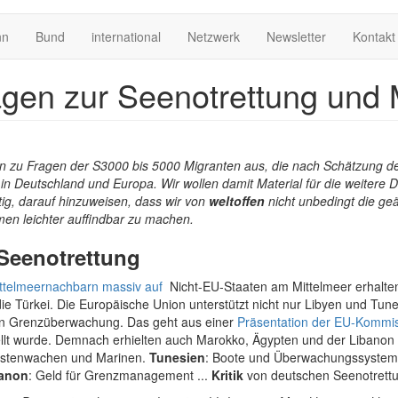
nn
Bund
international
Netzwerk
Newsletter
Kontakt
sagen zur Seenotrettung und M
n zu Fragen der S3000 bis 5000 Migranten aus, die nach Schätzung d
 Deutschland und Europa. Wir wollen damit Material für die weitere Dis
ötig, darauf hinzuweisen, dass wir von
weltoffen
nicht unbedingt die ge
men leichter auffindbar zu machen.
Seenotrettung
ttel­meer­nachbarn massiv auf
Nicht-EU-Staaten am Mittelmeer erhalten
ie Türkei. Die Europäische Union unterstützt nicht nur Libyen und Tun
men Grenzüberwachung. Das geht aus einer
Präsentation der EU-Kommi
tellt wurde. Demnach erhielten auch Marokko, Ägypten und der Libano
Küstenwachen und Marinen.
Tunesien
: Boote und Überwachungssystem 
banon
: Geld für Grenzmanagement ...
Kritik
von deutschen Seenotrett