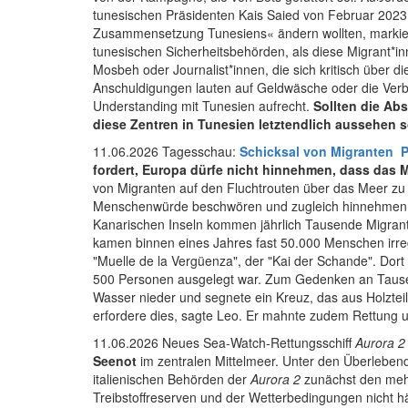
tunesischen Präsidenten Kais Saied von Februar 2023,
Zusammensetzung Tunesiens« ändern wollten, markiert
tunesischen Sicherheitsbehörden, als diese Migrant*in
Mosbeh
oder Journalist*innen, die sich kritisch über d
Anschuldigungen lauten auf Geldwäsche oder die Verbr
Understanding mit Tunesien aufrecht.
Sollten die Ab
diese Zentren in Tunesien letztendlich aussehen s
11.06.2026 Tagesschau:
Schicksal von Migranten
P
fordert, Europa dürfe nicht hinnehmen, dass das 
von Migranten auf den Fluchtrouten über das Meer zu 
Menschenwürde beschwören und zugleich hinnehmen, da
Kanarischen Inseln kommen jährlich Tausende Migrant
kamen binnen eines Jahres fast 50.000 Menschen irre
"Muelle de la Vergüenza", der "Kai der Schande". Dor
500 Personen ausgelegt war. Zum Gedenken an Tausend
Wasser nieder und segnete ein Kreuz, das aus Holztei
erfordere dies, sagte Leo. Er mahnte zudem Rettung
11.06.2026 Neues Sea-Watch-Rettung
sschiff
Aurora 2
Seenot
im zentralen Mittelmeer. Unter den Überlebende
italienischen Behörden der
Aurora 2
zunächst den mehr
Treibstoffreserven und der Wetterbedingungen nicht h