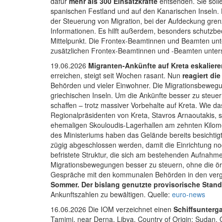
dafür
mehr als 300 Einsatzkräfte
entsenden. Sie soll
spanischen Festland und auf den Kanarischen Inseln.
der Steuerung von Migration, bei der Aufdeckung gre
Informationen. Es hilft außerdem, besonders schutzbed
Mittelpunkt. Die Frontex-Beamtinnen und Beamten unte
zusätzlichen Frontex-Beamtinnen und -Beamten unterst
19.06.2026
Migranten-Ankünfte auf Kreta eskalier
erreichen, steigt seit Wochen rasant. Nun
reagiert di
Behörden und vieler Einwohner. Die Migrationsbewegu
griechischen Inseln. Um die Ankünfte besser zu steue
schaffen – trotz massiver Vorbehalte auf Kreta. Wie das
Regionalpräsidenten von Kreta, Stavros Arnaoutakis, s
ehemaligen Skouloudis-Lagerhallen am zehnten Kilome
des Ministeriums haben das Gelände bereits besichtig
zügig abgeschlossen werden, damit die Einrichtung no
befristete Struktur, die sich am bestehenden Aufnahmez
Migrationsbewegungen besser zu steuern, ohne die ör
Gespräche mit den kommunalen Behörden in den verg
Sommer. Der bislang genutzte provisorische Stand
Ankunftszahlen zu bewältigen. Quelle:
euro-news
16.06.2026 Die IOM verzeichnet einen
Schiffsunterg
Tamimi, near Derna, Libya. Country of Origin: Sudan. 