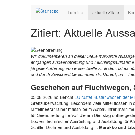
Hauptnavigation
Direkt
Termine
aktuelle Zitate
Bo
zum
Inhalt
Zitiert: Aktuelle Aus
Wir dokumentieren an dieser Stelle markante Aussage
entgangen sindeenotrettung und Flüchtlingsaufnahme in
jüngste Äußerung von erster Stelle zu finden. Ist es n
und durch Zwischenüberschriften strukturiert, um The
Geschehen auf Fluchtwegen, 
05.08.2026 nd-Bericht
EU rüstet Küsten­wachen der Mi
Grenzüberwachung. Besonders viele Mittel flossen in d
Mittelmeeranrainer massiv beim Aufbau ihrer mariti
für Seenotrettung hervor, die am Dienstag online ges
Booten, technischer Ausrüstung und Ausbildung für 
Schiffe, Drohnen und Ausbildung ...
Marokko und Li