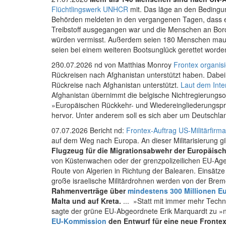
Flüchtlingswerk UNHCR
mit. Das läge an den Bedingun
Behörden meldeten in den vergangenen Tagen, dass e
Treibstoff ausgegangen war und die Menschen an Bord
würden vermisst. Außerdem seien 180 Menschen maur
seien bei einem weiteren Bootsunglück gerettet worden
2ß0.07.2026 nd von Matthias Monroy
Frontex organis
Rückreisen nach Afghanistan unterstützt haben. Dabei
Rückreise nach Afghanistan unterstützt.
Laut dem Inte
Afghanistan übernimmt die belgische Nichtregierungsor
»Europäischen Rückkehr- und Wiedereingliederungspr
hervor. Unter anderem soll es sich aber um Deutschlan
07.07.2026 Bericht nd:
Frontex-Auftrag US-Militärfirm
auf dem Weg nach Europa. An dieser Militari­sierung g
Flugzeug für die Migrationsabwehr der Europäisch
von Küstenwachen oder der grenzpolizeilichen EU-Agen
Route von Algerien in Richtung der Balearen. Einsätze
große israelische Militärdrohnen werden von der Bre
Rahmenverträge über
mindestens 300 Millionen E
Malta und auf Kreta.
... »Statt mit immer mehr Tech
sagte der grüne EU-Abgeordnete Erik Marquardt zu »
EU-Kommission
den Entwurf für eine neue Frontex-