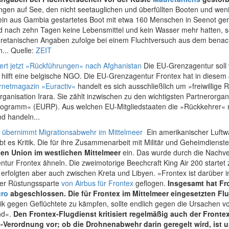
gen auf See, den nicht seetauglichen und überfüllten Booten und wen
in aus Gambia gestartetes Boot mit etwa 160 Menschen in Seenot ge
 nach zehn Tagen keine Lebensmittel und kein Wasser mehr hatten, s
etanischen Angaben zufolge bei einem Fluchtversuch aus dem benac
... Quelle:
ZEIT
iert jetzt »Rückführungen« nach Afghanistan
Die EU-Grenzagentur soll v
 hilft eine belgische NGO. Die EU-Grenzagentur Frontex hat in diesem
rnetmagazin »Euractiv«
handelt es sich ausschließlich um »freiwillige
ganisation Irara. Sie zählt inzwischen zu den wichtigsten Partnerorg
ogramm« (EURP). Aus welchen EU-Mitgliedstaaten die »Rückkehrer« n
d handeln...
a übernimmt Migrations­abwehr im Mittelmeer
Ein amerikanischer Luft­waf
ibt es Kritik. Die für ihre Zusammenarbeit mit Militär und Geheimdien
en Union im westlichen Mittelmeer
ein. Das wurde durch die Nachv
tur Frontex ähneln. Die zweimotorige Beechcraft King Air 200 startet 
 erfolgten aber auch zwischen Kreta und Libyen. »Frontex ist darüber i
mer Rüstungssparte
von Airbus für Frontex
geflogen.
Insgesamt hat Fr
uro
abgeschlossen. Die für Frontex im Mittelmeer eingesetzten Flug
nik gegen Geflüchtete zu kämpfen, sollte endlich gegen die Ursachen 
nd«.
Den Frontex-Flugdienst kritisiert regelmäßig auch der Front
Verordnung vor; ob die Drohnenabwehr darin geregelt wird, ist un