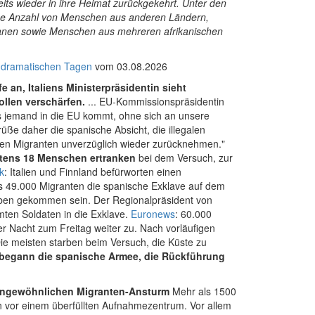
ts wieder in ihre Heimat zurückgekehrt. Unter den
liche Anzahl von Menschen aus anderen Ländern,
ghanen sowie Menschen aus mehreren afrikanischen
u dramatischen Tagen
vom 03.08.2026
fe an, Italiens Ministerpräsidentin sieht
ollen verschärfen.
...
EU-Kommissionspräsidentin
s jemand in die EU kommt, ohne sich an unsere
üße daher die spanische Absicht, die illegalen
galen Migranten unverzüglich wieder zurücknehmen."
tens 18 Menschen ertranken
bei dem Versuch, zur
k
: Italien und Finnland befürworten einen
49.000 Migranten die spanische Exklave auf dem
eben gekommen sein. Der Regionalpräsident von
ten Soldaten in die Exklave.
Euronews
: 60.000
er Nacht zum Freitag weiter zu. Nach vorläufigen
Die meisten starben beim Versuch, die Küste zu
 begann die spanische Armee, die Rückführung
ungewöhnlichen Migranten-Ansturm
Mehr als 1500
vor einem überfüllten Aufnahmezentrum. Vor allem