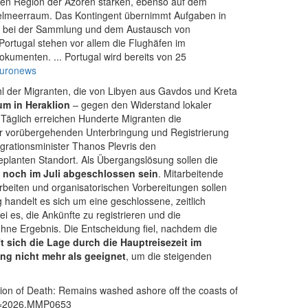
omen Region der Azoren stärken, ebenso auf dem
ttelmeerraum. Das Kontingent übernimmt Aufgaben in
wie bei der Sammlung und dem Austausch von
Portugal stehen vor allem die Flughäfen im
kumenten. ... Portugal wird bereits von 25
uronews
l der Migranten, die von Libyen aus Gavdos und Kreta
um in Heraklion
– gegen den Widerstand lokaler
Täglich erreichen Hunderte Migranten die
zur vorübergehenden Unterbringung und Registrierung
Migrationsminister Thanos Plevris den
eplanten Standort. Als Übergangslösung sollen die
 noch im Juli abgeschlossen sein
. Mitarbeitende
beiten und organisatorischen Vorbereitungen sollen
handelt es sich um eine geschlossene, zeitlich
i es, die Ankünfte zu registrieren und die
hne Ergebnis. Die Entscheidung fiel, nachdem die
t sich die Lage durch die Hauptreisezeit im
ng nicht mehr als geeignet
, um die steigenden
ion of Death: Remains washed ashore off the coasts of
n_id=2026.MMP0653