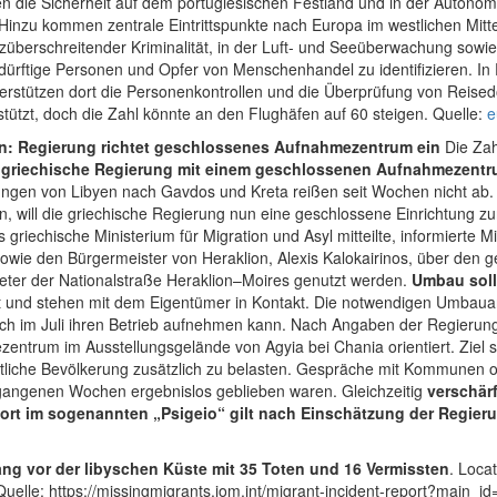
en die Sicherheit auf dem portugiesischen Festland und in der Auton
 Hinzu kommen zentrale Eintrittspunkte nach Europa im westlichen Mi
nzüberschreitender Kriminalität, in der Luft- und Seeüberwachung so
ürftige Personen und Opfer von Menschenhandel zu identifizieren. In 
rstützen dort die Personenkontrollen und die Überprüfung von Reisedo
ützt, doch die Zahl könnte an den Flughäfen auf 60 steigen. Quelle:
e
en: Regierung richtet geschlossenes Aufnahmezentrum ein
Die Zah
e griechische Regierung mit einem geschlossenen Aufnahmezentr
ngen von Libyen nach Gavdos und Kreta reißen seit Wochen nicht ab. 
rn, will die griechische Regierung nun eine geschlossene Einrichtung 
 griechische Ministerium für Migration und Asyl mitteilte, informierte 
owie den Bürgermeister von Heraklion, Alexis Kalokairinos, über den g
ter der Nationalstraße Heraklion–Moires genutzt werden.
Umbau soll
t und stehen mit dem Eigentümer in Kontakt. Die notwendigen Umbauar
ch im Juli ihren Betrieb aufnehmen kann. Nach Angaben der Regierung 
entrum im Ausstellungsgelände von Agyia bei Chania orientiert. Ziel se
tliche Bevölkerung zusätzlich zu belasten. Gespräche mit Kommunen o
angenen Wochen ergebnislos geblieben waren. Gleichzeitig
verschärf
ort im sogenannten „Psigeio“ gilt nach Einschätzung der Regieru
ang vor der libyschen Küste mit 35 Toten und 16 Vermissten
.
Locat
Quelle:
https://missingmigrants.iom.int/migrant-incident-report?mai