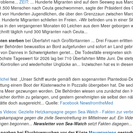
Probleme...
ZEIT
: ... Hunderte Migranten sind auf dem Seeweg aus Mar
.500 Menschen nach Ceuta geschwommen, sagte der Präsident des Geb
t von Hunderten Jugendlichen, die über den Grenzzaun zwischen Marokk
. Hunderte Migranten schliefen im Freien. »Wir befinden uns in einer S
ass in den vergangenen Monaten 60 Leichen aus dem Meer geborgen wo
chnitt täglich rund 300 Migranten nach Ceuta...
nten sterben
bei Überfahrt nach Großbritannien ... Drei Frauen erlitte
r Behörden bewusstlos an Bord aufgefunden und sofort an Land gebracht
 von Dannes in Schwierigkeiten geriet... Die Todesfälle ereigneten sic
öchste Tageswert für 2026 lag bei 710 Überfahrten Mitte Juni. Die ste
 Kontrollen und wiederholter Unglücke an... Inzwischen hat es in diese
ichel
fest „Unser Schiff wurde gemäß dem sogenannten Piantedosi-Dek
ttung einem Boot der Küstenwache in Pozzallo übergeben hat. Die se
 ins Meer gezwungen worden. Die Behörden wiesen uns zunächst den Haf
 sicher dorthin zu gelangen, und gestern genehmigten sie selbst den n
hätte doch ausgereicht... Quelle:
Facebook NewsfromtheMed
s Videos: Gezielte Hetzkampagne gegen Sea-Watch - Fakten zur verbre
ngskampagne gegen die zivile Seenotrettung im Mittelmeer auf: Ein Vid
lungen begonnen...
Newsletter von Sea-Watch
setzt Fakten dagegen...
ngaben bei Fluchtversuchen vor der Küste
Mauretaniens
gestorb