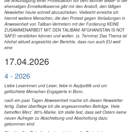
die Ankündigung einer
Protestaktion vor dem Bonner BAMF in der
ehemaligen Ermelkeilkaserne
gibt mir den Anstoß, den fällig
en
Newsletter heute schnell abzuschicken. Vielleicht erreiche ich
hiermit weitere Menschen, die den Protest
gegen Vorladungen in
Anwesenheit von Taliban-Vertretern
mit der Forderung
KEINE
ZUSAMMENARBEIT MIT DEN TALIBAN! AFGHANISTAN IS NOT
SAFE!
verstärken können und wollen. (s. Termine) Das Thema ist
höchst aktuell angesichts der Berichte, dass nun auch EU-weit
eine
17.04.2026
4 - 2026
Liebe Leserinnen und Leser, liebe in Asylpolitik und um
geflüchtete Menschen Engagierte in Bonn,
nach ein paar Tagen Abwesenheit mache ich diesen Newsletter
fertig. Dabei überfliege ich die angesammelten Beiträge. Viele
betreffen Merz´ 80%-Marke. Ich stelle fest, dass seit Ostern keine
neuen Aufreger zu Abschiebung und Abschottung dazu
gekommen sind.