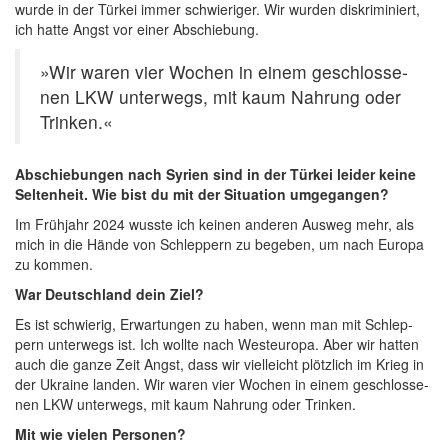
wur­de in der Tür­kei immer schwie­ri­ger. Wir wur­den dis­kri­mi­niert,
ich hat­te Angst vor einer Abschiebung.
»Wir waren vier Wochen in einem geschlos­se­
nen LKW unter­wegs, mit kaum Nah­rung oder
Trinken.«
Abschie­bun­gen nach Syri­en sind in der Tür­kei lei­der kei­ne
Sel­ten­heit. Wie bist du mit der Situa­ti­on umgegangen?
Im Früh­jahr 2024 wuss­te ich kei­nen ande­ren Aus­weg mehr, als
mich in die Hän­de von Schlep­pern zu bege­ben, um nach Euro­pa
zu kommen.
War Deutsch­land dein Ziel?
Es ist schwie­rig, Erwar­tun­gen zu haben, wenn man mit Schlep­
pern unter­wegs ist. Ich woll­te nach West­eu­ro­pa. Aber wir hat­ten
auch die gan­ze Zeit Angst, dass wir viel­leicht plötz­lich im Krieg in
der Ukrai­ne lan­den. Wir waren vier Wochen in einem geschlos­se­
nen LKW unter­wegs, mit kaum Nah­rung oder Trinken.
Mit wie vie­len Personen?