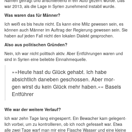
Namen gefragt und anschlie­ßend in ein Auto gezerrt wur­de. Das
war 2013, als die Lage in Syri­en zuneh­mend insta­bil wurde.
Was waren das für Männer?
Ich weiß es bis heu­te nicht. Es kann eine Miliz gewe­sen sein, es
kön­nen auch Män­ner im Auf­trag der Regie­rung gewe­sen sein. Sie
haben auf jeden Fall nicht den loka­len Dia­lekt gesprochen.
Also aus poli­ti­schen Gründen?
Nein, ich war nicht poli­tisch aktiv. Aber Ent­füh­run­gen waren und
sind in Syri­en eine belieb­te Einnahmequelle.
»»Heu­te hast du Glück gehabt. Ich habe
absicht­lich dane­ben geschos­sen. Aber mor­
gen wirst du kein Glück mehr haben.«« Basels
Ent­füh­rer
Wie war der wei­te­re Verlauf?
Ich war zehn Tage lang ein­ge­sperrt. Ein Bewa­cher kam gele­gent­
lich vor­bei, um zu kon­trol­lie­ren, ob ich noch gefes­selt war. Etwa
alle zwei Tage warf man mir eine Fla­sche Was­ser und eine klei­ne