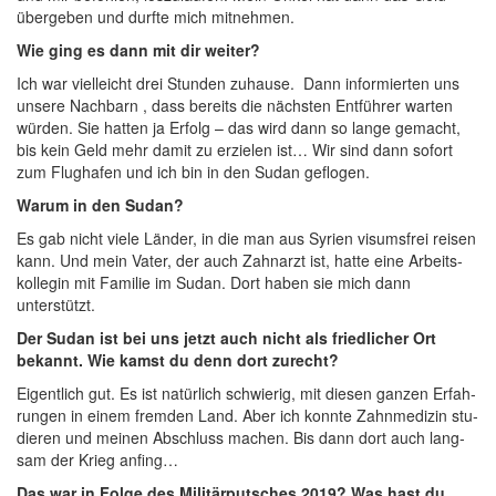
über­ge­ben und durf­te mich mitnehmen.
Wie ging es dann mit dir weiter?
Ich war viel­leicht drei Stun­den zuhau­se. Dann infor­mier­ten uns
unse­re Nach­barn , dass bereits die nächs­ten Ent­füh­rer war­ten
wür­den. Sie hat­ten ja Erfolg – das wird dann so lan­ge gemacht,
bis kein Geld mehr damit zu erzie­len ist… Wir sind dann sofort
zum Flug­ha­fen und ich bin in den Sudan geflogen.
War­um in den Sudan?
Es gab nicht vie­le Län­der, in die man aus Syri­en visums­frei rei­sen
kann. Und mein Vater, der auch Zahn­arzt ist, hat­te eine Arbeits­
kol­le­gin mit Fami­lie im Sudan. Dort haben sie mich dann
unterstützt.
Der Sudan ist bei uns jetzt auch nicht als fried­li­cher Ort
bekannt. Wie kamst du denn dort zurecht?
Eigent­lich gut. Es ist natür­lich schwie­rig, mit die­sen gan­zen Erfah­
run­gen in einem frem­den Land. Aber ich konn­te Zahn­me­di­zin stu­
die­ren und mei­nen Abschluss machen. Bis dann dort auch lang­
sam der Krieg anfing…
Das war in Fol­ge des Mili­tär­put­sches 2019? Was hast du