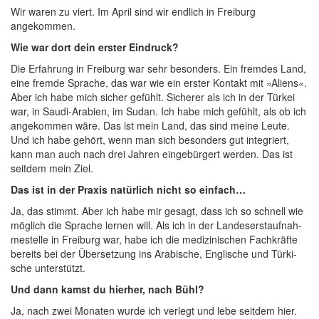
Wir waren zu viert. Im April sind wir end­lich in Frei­burg
angekommen.
Wie war dort dein ers­ter Eindruck?
Die Erfah­rung in Frei­burg war sehr beson­ders. Ein frem­des Land,
eine frem­de Spra­che, das war wie ein ers­ter Kon­takt mit »Ali­ens«.
Aber ich habe mich sicher gefühlt. Siche­rer als ich in der Tür­kei
war, in Sau­di-Ara­bi­en, im Sudan. Ich habe mich gefühlt, als ob ich
ange­kom­men wäre. Das ist mein Land, das sind mei­ne Leu­te.
Und ich habe gehört, wenn man sich beson­ders gut inte­griert,
kann man auch nach drei Jah­ren ein­ge­bür­gert wer­den. Das ist
seit­dem mein Ziel.
Das ist in der Pra­xis natür­lich nicht so einfach…
Ja, das stimmt. Aber ich habe mir gesagt, dass ich so schnell wie
mög­lich die Spra­che ler­nen will. Als ich in der Lan­des­erst­auf­nah­
me­stel­le in Frei­burg war, habe ich die medi­zi­ni­schen Fach­kräf­te
bereits bei der Über­set­zung ins Ara­bi­sche, Eng­li­sche und Tür­ki­
sche unterstützt.
Und dann kamst du hier­her, nach Bühl?
Ja, nach zwei Mona­ten wur­de ich ver­legt und lebe seit­dem hier.