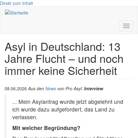
Direkt zum Inhalt
Toggl
naviga
Asyl in Deutschland: 13
Jahre Flucht – und noch
immer keine Sicherheit
08.06.2026
Aus den
News
von Pro Asyl:
Interview
... Mein Asyl­an­trag wur­de jetzt abge­lehnt und
ich wur­de dazu auf­ge­for­dert, das Land zu
verlassen.
Mit wel­cher Begründung?