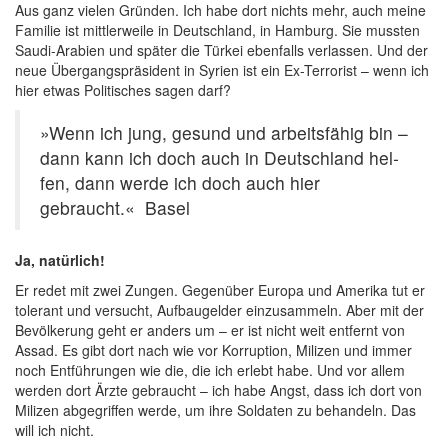
Aus ganz vie­len Grün­den. Ich habe dort nichts mehr, auch mei­ne
Fami­lie ist mitt­ler­wei­le in Deutsch­land, in Ham­burg. Sie muss­ten
Sau­di-Ara­bi­en und spä­ter die Tür­kei eben­falls ver­las­sen. Und der
neue Über­gangs­prä­si­dent in Syri­en ist ein Ex-Ter­ro­rist – wenn ich
hier etwas Poli­ti­sches sagen darf?
»Wenn ich jung, gesund und arbeits­fä­hig bin –
dann kann ich doch auch in Deutsch­land hel­
fen, dann wer­de ich doch auch hier
gebraucht.« Basel
Ja, natür­lich!
Er redet mit zwei Zun­gen. Gegen­über Euro­pa und Ame­ri­ka tut er
tole­rant und ver­sucht, Auf­bau­gel­der ein­zu­sam­meln. Aber mit der
Bevöl­ke­rung geht er anders um – er ist nicht weit ent­fernt von
Assad. Es gibt dort nach wie vor Kor­rup­ti­on, Mili­zen und immer
noch Ent­füh­run­gen wie die, die ich erlebt habe. Und vor allem
wer­den dort Ärz­te gebraucht – ich habe Angst, dass ich dort von
Mili­zen abge­grif­fen wer­de, um ihre Sol­da­ten zu behan­deln. Das
will ich nicht.