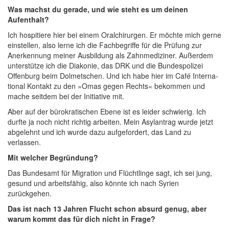
Was machst du gera­de, und wie steht es um dei­nen
Aufenthalt?
Ich hos­pi­tie­re hier bei einem Oral­chir­ur­gen. Er möch­te mich ger­ne
ein­stel­len, also ler­ne ich die Fach­be­grif­fe für die Prü­fung zur
Aner­ken­nung mei­ner Aus­bil­dung als Zahn­me­di­zi­ner. Außer­dem
unter­stüt­ze ich die Dia­ko­nie, das DRK und die Bun­des­po­li­zei
Offen­burg beim Dol­met­schen. Und ich habe hier im Café Inter­na­
tio­nal Kon­takt zu den »Omas gegen Rechts« bekom­men und
mache seit­dem bei der Initia­ti­ve mit.
Aber auf der büro­kra­ti­schen Ebe­ne ist es lei­der schwie­rig. Ich
durf­te ja noch nicht rich­tig arbei­ten. Mein Asyl­an­trag wur­de jetzt
abge­lehnt und ich wur­de dazu auf­ge­for­dert, das Land zu
verlassen.
Mit wel­cher Begründung?
Das Bun­des­amt für Migra­ti­on und Flücht­lin­ge sagt, ich sei jung,
gesund und arbeits­fä­hig, also könn­te ich nach Syri­en
zurückgehen.
Das ist nach 13 Jah­ren Flucht schon absurd genug, aber
war­um kommt das für dich nicht in Frage?