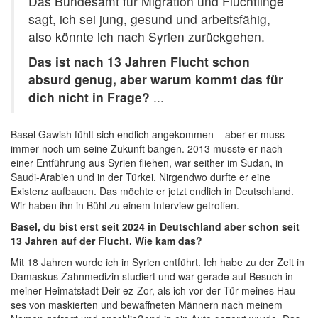
Das Bun­des­amt für Migra­ti­on und Flücht­lin­ge
sagt, ich sei jung, gesund und arbeits­fä­hig,
also könn­te ich nach Syri­en zurückgehen.
Das ist nach 13 Jah­ren Flucht schon
absurd genug, aber war­um kommt das für
dich nicht in Frage?
...
Basel Gawish fühlt sich endlich angekommen – aber er muss
immer noch um seine Zukunft bangen. 2013 musste er nach
einer Entführung aus Syrien fliehen, war seither im Sudan, in
Saudi-Arabien und in der Türkei. Nirgendwo durfte er eine
Existenz aufbauen. Das möchte er jetzt endlich in Deutschland.
Wir haben ihn in Bühl zu einem Interview getroffen.
Basel, du bist erst seit 2024 in Deutsch­land aber schon seit
13 Jah­ren auf der Flucht. Wie kam das?
Mit 18 Jah­ren wur­de ich in Syri­en ent­führt. Ich habe zu der Zeit in
Damas­kus Zahn­me­di­zin stu­diert und war gera­de auf Besuch in
mei­ner Hei­mat­stadt Deir ez-Zor, als ich vor der Tür mei­nes Hau­
ses von mas­kier­ten und bewaff­ne­ten Män­nern nach mei­nem