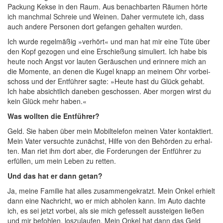
Packung Kek­se in den Raum. Aus benach­bar­ten Räu­men hör­te
ich manch­mal Schreie und Wei­nen. Daher ver­mu­te­te ich, dass
auch ande­re Per­so­nen dort gefan­gen gehal­ten wurden.
Ich wur­de regel­mä­ßig »ver­hört« und man hat mir eine Tüte über
den Kopf gezo­gen und eine Erschie­ßung simu­liert. Ich habe bis
heu­te noch Angst vor lau­ten Geräu­schen und erin­ne­re mich an
die Momen­te, an denen die Kugel knapp an mei­nem Ohr vor­bei­
schoss und der Ent­füh­rer sag­te: »Heu­te hast du Glück gehabt.
Ich habe absicht­lich dane­ben geschos­sen. Aber mor­gen wirst du
kein Glück mehr haben.«
Was woll­ten die Entführer?
Geld. Sie haben über mein Mobil­te­le­fon mei­nen Vater kon­tak­tiert.
Mein Vater ver­such­te zunächst, Hil­fe von den Behör­den zu erhal­
ten. Man riet ihm dort aber, die For­de­run­gen der Ent­füh­rer zu
erfül­len, um mein Leben zu retten.
Und das hat er dann getan?
Ja, mei­ne Fami­lie hat alles zusam­men­ge­kratzt. Mein Onkel erhielt
dann eine Nach­richt, wo er mich abho­len kann. Im Auto dach­te
ich, es sei jetzt vor­bei, als sie mich gefes­selt aus­stei­gen lie­ßen
und mir befoh­len, los­zu­lau­fen. Mein Onkel hat dann das Geld