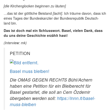
[die Kir­chen­glo­cken begin­nen zu läu­ten
]
…das ist der gött­li­che Bei­stand
[lacht
]
. Ich träu­me davon, dass ich
eines Tages der Bun­des­kanz­ler der Bun­des­re­pu­blik Deutsch­
land bin.
Das ist doch mal ein Schluss­wort. Basel, vie­len Dank, dass
du uns dei­ne Geschich­te erzählt hast!
(Inter­view: mk)
PETITION
Basel muss bleiben!
Die OMAS GEGEN RECHTS Bühl/Achern
haben eine Peti­ti­on für ein Blei­be­recht für
Basel gestar­tet, die soll an Cem Özd­emir
über­ge­ben wer­den soll:
https://innn.it/basel-
muss-bleiben