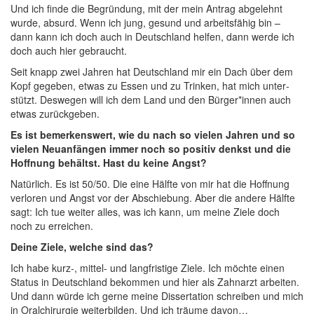
Und ich fin­de die Begrün­dung, mit der mein Antrag abge­lehnt
wur­de, absurd. Wenn ich jung, gesund und arbeits­fä­hig bin –
dann kann ich doch auch in Deutsch­land hel­fen, dann wer­de ich
doch auch hier gebraucht.
Seit knapp zwei Jah­ren hat Deutsch­land mir ein Dach über dem
Kopf gege­ben, etwas zu Essen und zu Trin­ken, hat mich unter­
stützt. Des­we­gen will ich dem Land und den Bürger*innen auch
etwas zurückgeben.
Es ist bemer­kens­wert, wie du nach so vie­len Jah­ren und so
vie­len Neu­an­fän­gen immer noch so posi­tiv denkst und die
Hoff­nung behältst. Hast du kei­ne Angst?
Natür­lich. Es ist 50/50. Die eine Hälf­te von mir hat die Hoff­nung
ver­lo­ren und Angst vor der Abschie­bung. Aber die ande­re Hälf­te
sagt: Ich tue wei­ter alles, was ich kann, um mei­ne Zie­le doch
noch zu erreichen.
Dei­ne Zie­le, wel­che sind das?
Ich habe kurz‑, mit­tel- und lang­fris­ti­ge Zie­le. Ich möch­te einen
Sta­tus in Deutsch­land bekom­men und hier als Zahn­arzt arbei­ten.
Und dann wür­de ich ger­ne mei­ne Dis­ser­ta­ti­on schrei­ben und mich
in Oral­chir­ur­gie wei­ter­bil­den. Und ich träu­me davon…