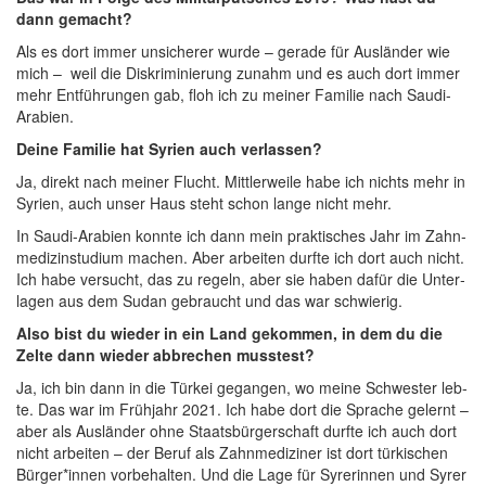
dann gemacht?
Als es dort immer unsi­che­rer wur­de – gera­de für Aus­län­der wie
mich – weil die Dis­kri­mi­nie­rung zunahm und es auch dort immer
mehr Ent­füh­run­gen gab, floh ich zu mei­ner Fami­lie nach Saudi-
Arabien.
Dei­ne Fami­lie hat Syri­en auch verlassen?
Ja, direkt nach mei­ner Flucht. Mitt­ler­wei­le habe ich nichts mehr in
Syri­en, auch unser Haus steht schon lan­ge nicht mehr.
In Sau­di-Ara­bi­en konn­te ich dann mein prak­ti­sches Jahr im Zahn­
me­di­zin­stu­di­um machen. Aber arbei­ten durf­te ich dort auch nicht.
Ich habe ver­sucht, das zu regeln, aber sie haben dafür die Unter­
la­gen aus dem Sudan gebraucht und das war schwierig.
Also bist du wie­der in ein Land gekom­men, in dem du die
Zel­te dann wie­der abbre­chen musstest?
Ja, ich bin dann in die Tür­kei gegan­gen, wo mei­ne Schwes­ter leb­
te. Das war im Früh­jahr 2021. Ich habe dort die Spra­che gelernt –
aber als Aus­län­der ohne Staats­bür­ger­schaft durf­te ich auch dort
nicht arbei­ten – der Beruf als Zahn­me­di­zi­ner ist dort tür­ki­schen
Bürger*innen vor­be­hal­ten. Und die Lage für Syre­rin­nen und Syrer