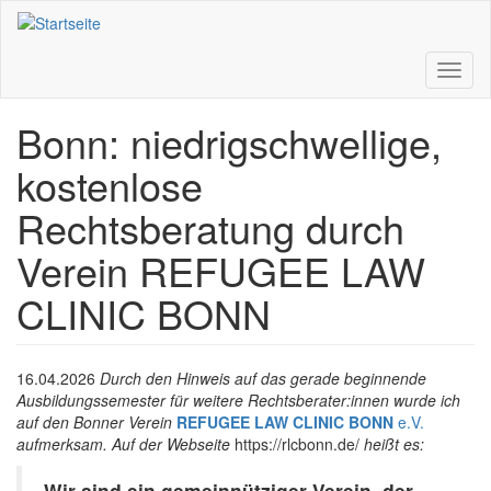
Direkt
zum
Inhalt
Toggl
naviga
Bonn: niedrigschwellige,
kostenlose
Rechtsberatung durch
Verein REFUGEE LAW
CLINIC BONN
16.04.2026
Durch den Hinweis auf das gerade beginnende
Ausbildungssemester für weitere Rechtsberater:innen wurde ich
auf den Bonner Verein
REFUGEE LAW CLINIC BONN
e.V.
aufmerksam. Auf der Webseite
https://rlcbonn.de/
heißt es:
Wir sind ein gemeinnütziger Verein, der