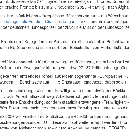
nnt: So seien etwa 5911 Syrer*innen »freiwillig« mit Frontex-Unterstü
n brachte Frontex bis zum 24. November 2025 »freiwillig« nach Afgha
h aus. Kernstück ist das »Europäische Rückkehrzentrum« am Warschaue
chiebungen als Rundum-Dienstleistung
an – »klimaneutral und nötigenf
er deutschen Bundespolizei, der zuvor die Mission der Bundespolizei i
 Frontex drei Kategorien von Personal bereit. Im aktuellen Bericht wa
iten in EU-Staaten und sollen dort über Botschaften von Herkunftsländ
terstützungsbeamten für die erzwungene Rückkehr«, die mit an Bord v
 Zeitraum die Zwangsrückführung von etwa 27 137 Drittstaatsangehörig
urückgekehrten entsendet Frontex außerdem sogenannte »Europäische Rü
wurden im Berichtszeitraum in 15 Drittstaaten eingesetzt, dabei seien
Unterscheidung zwischen »freiwilliger« und »unfreiwilliger« Rückkehr v
Druck: Aufenthaltsrecht weg, Arbeitsverbot, gekürzte Leistungen, st
»keine freie Entscheidung, sondern staatlich erzwungene ›Freiwilligkeit
er Dokumente nicht versteht, kann nicht freiwillig zustimmen«, so die 
rz 2026 will Frontex ihre Statistiken zu »Rückführungen« noch genaue
Abschiebungen aus der EU – diese Zahl soll weiter erhöht werden. Fro
gkeit« von Asylsuchenden sowie eine Anwendung namens »RECAPP«, m