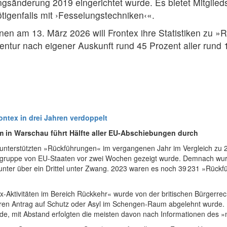
ngsänderung 2019 eingerichtet wurde. Es bietet Mitglie
tigenfalls mit ›Fesselungstechniken‹«.
nnen am 13. März 2026 will Frontex ihre Statistiken zu
gentur nach eigener Auskunft rund 45 Prozent aller run
ntex in drei Jahren verdoppelt
m in Warschau führt Hälfte aller EU-Abschiebungen durch
r unterstützten »Rückführungen« im vergangenen Jahr im Vergleich zu 
beitsgruppe von EU-Staaten vor zwei Wochen gezeigt wurde. Demnach w
nter über ein Drittel unter Zwang. 2023 waren es noch 39 231 »Rückfüh
x-Aktivitäten im Bereich Rückkehr« wurde von der britischen Bürgerre
en Antrag auf Schutz oder Asyl im Schengen-Raum abgelehnt wurde. In
de, mit Abstand erfolgten die meisten davon nach Informationen des »