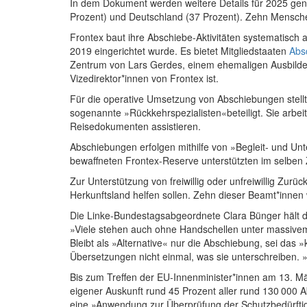
In dem Dokument werden weitere Details für 2025 gena
Prozent) und Deutschland (37 Prozent). Zehn Mensche
Frontex baut ihre Abschiebe-Aktivitäten systematisc
2019 eingerichtet wurde. Es bietet Mitgliedstaaten
Abs
Zentrum von Lars Gerdes, einem ehemaligen Ausbilder d
Vizedirektor*innen von Frontex ist.
Für die operative Umsetzung von Abschiebungen stellt
sogenannte »Rückkehrspezialisten«beteiligt. Sie arbe
Reisedokumenten assistieren.
Abschiebungen erfolgen mithilfe von »Begleit- und Un
bewaffneten Frontex-Reserve unterstützten im selben
Zur Unterstützung von freiwillig oder unfreiwillig Z
Herkunftsland helfen sollen. Zehn dieser Beamt*innen 
Die Linke-Bundestagsabgeordnete Clara Bünger hält die 
»Viele stehen auch ohne Handschellen unter massivem 
Bleibt als »Alternative« nur die Abschiebung, sei das 
Übersetzungen nicht einmal, was sie unterschreiben. »W
Bis zum Treffen der EU-Innenminister*innen am 13. Mä
eigener Auskunft rund 45 Prozent aller rund 130 000 
eine »Anwendung zur Überprüfung der Schutzbedürfti