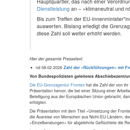
Hauptquartier, das nach einer Verordnu
Dienstleistung
an – »klimaneutral und nö
Bis zum Treffen der EU-Innenminister*i
auswerten. Bislang erledigt die Grenza
diese Zahl soll weiter erhöht werden.
Hier der gesamte Pressetext:
nd 08.02.2026
Zahl der »Rückführungen« mit Fro
Von Bundespolizisten geleitetes Abschiebezentru
Die EU-Grenzagentur Frontex
hat die Zahl der von ih
Präsentation hervor, die bei einer Sitzung einer Ar
Beteiligung aus der Europäischen Union gebracht, daru
erfolgten.
Die Präsentation mit dem Titel »Umsetzung der Fronte
die Ausreise von Menschen aus Nicht-EU-Ländern, der
»Einzelberatungen« für abgelehnte Geflüchtete die Re