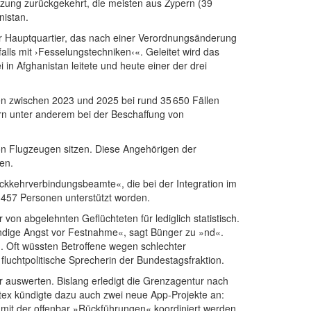
tzung zurückgekehrt, die meisten aus Zypern (39
nistan.
r Hauptquartier, das nach einer Verordnungsänderung
alls mit ›Fesselungstechniken‹«. Geleitet wird das
n Afghanistan leitete und heute einer der drei
ren zwischen 2023 und 2025 bei rund 35 650 Fällen
ern unter anderem bei der Beschaffung von
on Flugzeugen sitzen. Diese Angehörigen der
en.
ckkehrverbindungsbeamte«, die bei der Integration im
 1457 Personen unterstützt worden.
on abgelehnten Geflüchteten für lediglich statistisch.
ändige Angst vor Festnahme«, sagt Bünger zu »nd«.
‹«. Oft wüssten Betroffene wegen schlechter
fluchtpolitische Sprecherin der Bundestagsfraktion.
r auswerten. Bislang erledigt die Grenzagentur nach
ntex kündigte dazu auch zwei neue App-Projekte an:
it der offenbar »Rückführungen« koordiniert werden