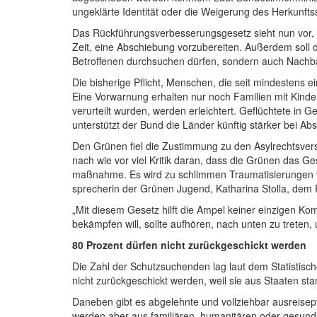
ungeklärte Identität oder die Weigerung des Herkunft
Das Rückführungs­verbesserungs­gesetz sieht nun vor,
Zeit, eine Abschiebung vorzubereiten. Außerdem soll d
Betroffenen durchsuchen dürfen, sondern auch Nachbar
Die bisherige Pflicht, Menschen, die seit mindestens
Eine Vorwarnung erhalten nur noch Familien mit Kinde
verurteilt wurden, werden erleichtert. Geflüchtete i
unterstützt der Bund die Länder künftig stärker bei A
Den Grünen fiel die Zustimmung zu den Asylrechts­versc
nach wie vor viel Kritik daran, dass die Grünen das Ge
maßnahme. Es wird zu schlimmen Traumatisierungen vo
sprecherin der Grünen Jugend, Katharina Stolla, dem
„Mit diesem Gesetz hilft die Ampel keiner einzigen Ko
bekämpfen will, sollte aufhören, nach unten zu treten, 
80 Prozent dürfen nicht zurückgeschickt werden
Die Zahl der Schutz­suchenden lag laut dem Statistis
nicht zurück­geschickt werden, weil sie aus Staaten st
Daneben gibt es abgelehnte und vollziehbar ausreise­
werden aber aus familiären, humanitären oder gesundh