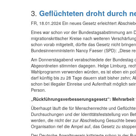
3.
Geflüchteten droht durch 
FR, 18.01.2024 Ein neues Gesetz erleichtert Abschiebeh
Eines war schon vor der Bundestagsabstimmung am D
migrationskritischer Kreise nach weiteren Verschärfu
schon vorab mitgeteilt, dürfte das Gesetz nicht bringe
Bundesinnenministerin Nancy Faeser (SPD): „Diese res
Am Donnerstagabend verabschiedete der Bundestag da
Abgeordneten stimmten dagegen. Helge Limburg, rechtsp
Wahlprogramm verwenden würden, es ist eben ein poli
darf künftig bis zu 28 Tage dauern statt bisher zehn; 
schon bei illegaler Einreise und Aufenthalt möglich sei
Person.
„Rückführungsverbesserungsgesetz“: Mehrarbeit 
Überhaupt läuft die für Menschenrechte und Geflüchte
Durchsuchungen und der Identitätsfeststellung von Be
werden, die nicht der zur Abschiebung Gesuchte bewoh
Organisation rief die Ampel auf, das Gesetz zu stopp
Der Deutsche Anwaltsverein kritisierte schon in der 