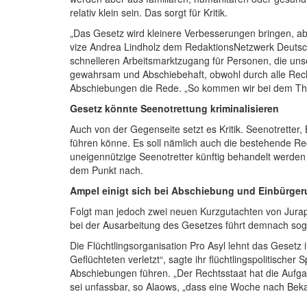
relativ klein sein. Das sorgt für Kritik.
„Das Gesetz wird kleinere Verbesserungen bringen, abe
vize Andrea Lindholz dem Redaktions­Netzwerk Deutsc
schnelleren Arbeitsmarkt­zugang für Personen, die uns
gewahrsam und Abschiebehaft, obwohl durch alle Rechts­
Abschiebungen die Rede. „So kommen wir bei dem Them
Gesetz könnte Seenotrettung kriminalisieren
Auch von der Gegenseite setzt es Kritik. Seenotretter, 
führen könne. Es soll nämlich auch die bestehende Rec
uneigennützige Seenotretter künftig behandelt werden 
dem Punkt nach.
Ampel einigt sich bei Abschiebung und Einbürge
Folgt man jedoch zwei neuen Kurz­gutachten von Jura­p
bei der Ausarbeitung des Gesetzes führt demnach sogar
Die Flüchtlings­organisation Pro Asyl lehnt das Gese
Geflüchteten verletzt“, sagte ihr flüchtlings­politisc
Abschiebungen führen. „Der Rechtsstaat hat die Aufgab
sei unfassbar, so Alaows, „dass eine Woche nach Beka