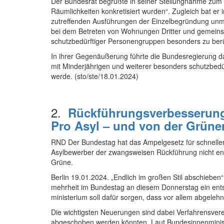
Der Bundesrat begrüßte in seiner Stellungnahme zum 
Räumlichkeiten konkretisiert wurden“. Zugleich bat er
zutreffenden Ausführungen der Einzelbegründung unmit
bei dem Betreten von Wohnungen Dritter und gemeinsch
schutzbedürftiger Personengruppen besonders zu berü
In ihrer Gegenäußerung führte die Bundesregierung da
mit Minderjährigen und weiterer besonders schutzbed
werde. (sto/ste/18.01.2024)
2.
Rückführungsverbesserung
Pro Asyl – und von der Grün
RND Der Bundestag hat das Ampel­gesetz für schnelle
Asylbewerber der zwangsweisen Rückführung nicht entzi
Grüne.
Berlin
19.01.2024
.
„Endlich im großen Stil abschieben
mehrheit im Bundestag an diesem Donnerstag ein ent
ministerium soll dafür sorgen, dass vor allem abgeleh
Die wichtigsten Neuerungen sind dabei Verfahrens­verei
abgeschoben werden könnten. Laut Bundes­innen­ministe