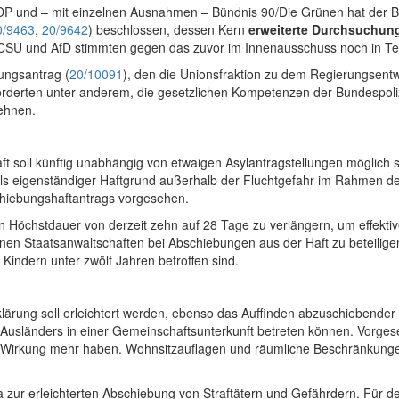
FDP und
–
mit einzelnen Ausnahmen
–
Bündnis 90/Die Grünen hat der
0/9463
,
20/9642
) beschlossen, dessen Kern
erweiterte Durchsuchun
CSU und AfD stimmten gegen das zuvor im Innenausschuss noch in Tei
ungsantrag (
20/10091
), den die Unionsfraktion zu dem Regierungsentwur
orderten unter anderem, die gesetzlichen Kompetenzen der Bundespoli
lehnen.
 soll künftig unabhängig von etwaigen Asylantragstellungen möglich 
als eigenständiger Haftgrund außerhalb der Fluchtgefahr im Rahmen der
chiebungshaftantrags vorgesehen.
 Höchstdauer von derzeit zehn auf 28 Tage zu verlängern, um effekti
denen Staatsanwaltschaften bei Abschiebungen aus der Haft zu beteilig
Kindern unter zwölf Jahren betroffen sind.
lärung soll erleichtert werden, ebenso das Auffinden abzuschiebende
usländers in einer Gemeinschaftsunterkunft betreten können. Vorgese
e Wirkung mehr haben. Wohnsitzauflagen und räumliche Beschränkungen
r erleichterten Abschiebung von Straftätern und Gefährdern. Für den B