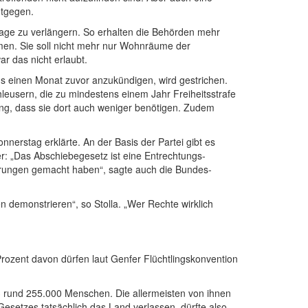
ntgegen.
Tage zu verlängern. So erhalten die Behörden mehr
ommen. Sie soll nicht mehr nur Wohnräume der
r das nicht erlaubt.
ns einen Monat zuvor anzukündigen, wird gestrichen.
eusern, die zu mindestens einem Jahr Freiheits­strafe
ung, dass sie dort auch weniger benötigen. Zudem
nerstag erklärte. An der Basis der Partei gibt es
r: „Das Abschiebe­gesetz ist eine Entrechtungs­
hrungen gemacht haben“, sagte auch die Bundes­
n demonstrieren“, so Stolla. „Wer Rechte wirklich
ozent davon dürfen laut Genfer Flüchtlings­konvention
23 rund 255.000 Menschen. Die allermeisten von ihnen
setzes tatsächlich das Land verlassen, dürfte also