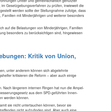
ohnungen Dritter und gemeinschaftlich genutzter
t, im Gesetzgebungsverfahren zu prüfen, inwieweit die
estellt werden sollte der Stellungnahme zufolge, dass
, Familien mit Minderjährigen und weiterer besonders
ch auf die Belastungen von Minderjährigen, Familien
ung besonders zu berücksichtigen sind, hingewiesen
ebungen: Kritik von Union,
gen, unter anderem können sich abgelehnte
helfer kritisieren die Reform – aber auch einige
ben. Nach längerem internen Ringen hat nun die Ampel­
besserungs­gesetz aus dem SPD-geführten Innen­
oben werden können.
damit sie nicht untertauchen können, bevor sie
reffenden nicht aufzufinden sind. Aber auch eine