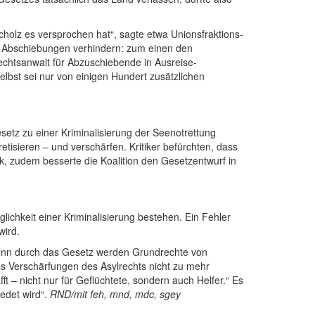
holz es versprochen hat“, sagte etwa Unions­fraktions­
e Abschiebungen verhindern: zum einen den
rechtsanwalt für Abzuschiebende in Ausreise­
elbst sei nur von einigen Hundert zusätzlichen
esetz zu einer Kriminalisierung der Seenot­rettung
isieren – und verschärfen. Kritiker befürchten, dass
k, zudem besserte die Koalition den Gesetz­entwurf in
ichkeit einer Kriminalisierung bestehen. Ein Fehler
wird.
 denn durch das Gesetz werden Grundrechte von
dass Verschärfungen des Asylrechts nicht zu mehr
 – nicht nur für Geflüchtete, sondern auch Helfer.“ Es
edet wird“.
RND/mit feh, mnd, mdc, sgey