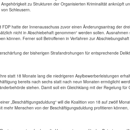
ngehörigkeit zu Strukturen der Organisierten Kriminalität anknüpft un
g von Schleusern.
 FDP hatte der Innenausschuss zuvor einen Änderungsantrag der dre
sätzlich nicht in Abschiebehaft genommen“ werden sollen. Ausnahmen 
en können. Ferner soll Betroffenen in Verfahren zur Abschiebungshaft
erschärfung der bisherigen Strafandrohungen für entsprechende Delikte
Jahre statt 18 Monate lang die niedrigeren Asylbewerberleistungen erha
chäftigung bereits nach sechs statt nach neun Monaten ermöglicht werd
nderbehörde stehen. Damit soll ein Gleichklang mit der Regelung für Ge
g einer „Beschäftigungsduldung“ will die Koalition von 18 auf zwölf M
 mehr Menschen von der Beschäftigungsduldung profitieren können, soll