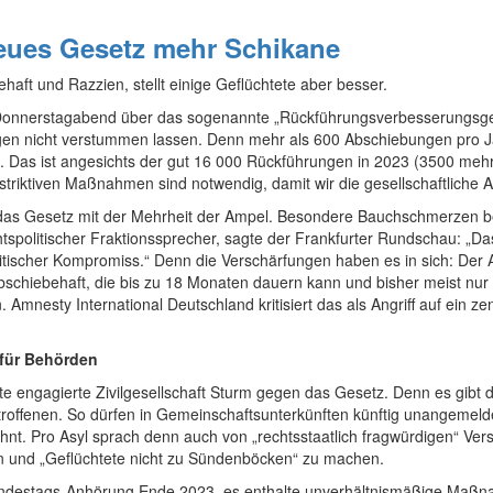
neues Gesetz mehr Schikane
aft und Razzien, stellt einige Geflüchtete aber besser.
onnerstagabend über das sogenannte „Rückführungsverbesserungsgese
ngen nicht verstummen lassen. Denn mehr als 600 Abschiebungen pro Ja
n. Das ist angesichts der gut 16 000 Rückführungen in 2023 (3500 mehr 
triktiven Maßnahmen sind notwendig, damit wir die gesellschaftliche A
s Gesetz mit der Mehrheit der Ampel. Besondere Bauchschmerzen bere
olitischer Fraktionssprecher, sagte der Frankfurter Rundschau: „Das 
tischer Kompromiss.“ Denn die Verschärfungen haben es in sich: Der
Abschiebehaft, die bis zu 18 Monaten dauern kann und bisher meist nur 
n. Amnesty International Deutschland kritisiert das als Angriff auf ein z
für Behörden
te engagierte Zivilgesellschaft Sturm gegen das Gesetz. Denn es gibt 
troffenen. So dürfen in Gemeinschaftsunterkünften künftig unangemel
nt. Pro Asyl sprach denn auch von „rechtsstaatlich fragwürdigen“ Ver
en und „Geflüchtete nicht zu Sündenböcken“ zu machen.
Bundestags-Anhörung Ende 2023, es enthalte unverhältnismäßige Maßnah