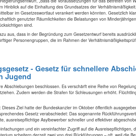
Regierungsentwurf, „dass die Voraussetzungen für das Betreten von W
 im Hinblick auf die Einhaltung des Grundsatzes der Verhältnismäßigkei
telbar im Gesetzeswortlaut verankert werden könnten. Gesetzlich klarg
aftlich genutzter Räumlichkeiten die Belastungen von Minderjährigen
cksichtigen sind.
zu aus, dass in der Begründung zum Gesetzentwurf bereits ausdrückli
ürftiger Personengruppen, die im Rahmen der Verhältnismäßigkeitsprüf
sgesetz -
Gesetz für schnellere Abschi
en Jugend
re Abschiebungen beschlossen. Es verschärft eine Reihe von Regelun
ehen. Zudem werden die Strafen für Schleusungen erhöht. Flüchtlings­
“: Dieses Ziel hatte der Bundes­kanzler im Oktober öffentlich ausgege
sprechendes Gesetz verabschiedet: Das sogenannte Rückführungs­ver
nte, ausreise­pflichtige Asylbewerber schneller und effektiver abgesch
nfachungen und ein vereinfachter Zugriff auf die Ausreise­pflichtigen, 
rium scheitern derzeit zwei von drei Rückführungen – oft, weil die Bet