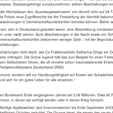
s­staates, Staats­angehörige zurückzunehmen, stehen Abschiebungen e
 die Höchstdauer des „Ausreise­gewahrsams“ von derzeit zehn auf 28 
ie Polizei neue Zugriffs­rechte bei der Feststellung der Identität bek
­wohnungen in Gemeinschafts­unterkünften betreten können. Bisher wa
 einem Jahr in Deutschland geduldet waren, eine Abschiebung mindeste
rn unter zwölf Jahren. Auch Abschiebungen in der Nacht sowie von Schl
n Gemeinschafts­unterkünften bekommen weniger Geld – mit der Begründ
bschiebungen.
härfungen nicht leicht, wie Co-Fraktions­chefin Katharina Dröge am Don
setz mittragen. Die Grüne Jugend hält das zum Beispiel für einen Fehle
n Geflüchteten führen, die oft ohnehin schon traumatisierende Erfa
 Redaktions­Netzwerk Deutschland (RND).
mmune, sondern will nur Handlungs­fähigkeit auf Kosten der Schwächste
und sich für ein gutes Leben für alle einsetzen.“
chen Bundesamt Ende vergangenen Jahres bei 3,08 Millionen. Etwa 80 Pr
ammen, in denen sie verfolgt werden oder in denen Krieg herrscht.
pflichtige Asylbewerber, laut Innenministerium bis Ende September 20
eitlichen Gründen geduldet. Die Gruppe derer, die wegen des neuen Ge