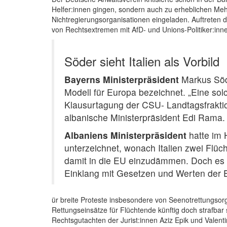
Helfer:innen gingen, sondern auch zu erheblichen Me
Nichtregierungsorganisationen eingeladen. Auftreten d
von Rechtsextremen mit AfD- und Unions-Politiker:inn
Söder sieht Italien als Vorbild
Bayerns Ministerpräsident
Markus Söde
Modell für Europa bezeichnet. „Eine so
Klausurtagung der CSU- Landtagsfraktion
albanische Ministerpräsident Edi Rama.
Albaniens Ministerpräsident
hatte im 
unterzeichnet, wonach Italien zwei Flücht
damit in die EU einzudämmen. Doch es gi
Einklang mit Gesetzen und Werten der 
ür breite Proteste insbesondere von Seenotrettungsor
Rettungseinsätze für Flüchtende künftig doch strafba
Rechtsgutachten der Jurist:innen Aziz Epik und Valen