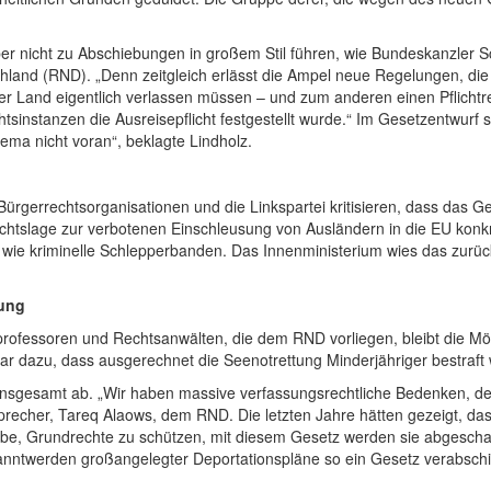
r nicht zu Abschiebungen in großem Stil führen, wie Bundes­kanzler Sc
hland (RND). „Denn zeitgleich erlässt die Ampel neue Regelungen, di
er Land eigentlich verlassen müssen – und zum anderen einen Pflicht­
instanzen die Ausreise­pflicht festgestellt wurde.“ Im Gesetz­entwurf s
a nicht voran“, beklagte Lindholz.
Bürgerrechts­organisationen und die Linkspartei kritisieren, dass das G
htslage zur verbotenen Einschleusung von Ausländern in die EU konkret
wie kriminelle Schlepper­banden. Das Innen­ministerium wies das zurüc
rung
rofessoren und Rechts­anwälten, die dem RND vorliegen, bleibt die Mögl
 dazu, dass ausgerechnet die Seenot­rettung Minderjähriger bestraft 
tz insgesamt ab. „Wir haben massive verfassungs­rechtliche Bedenken,
her Sprecher, Tareq Alaows, dem RND. Die letzten Jahre hätten gezeigt, 
e, Grundrechte zu schützen, mit diesem Gesetz werden sie abgeschafft
nnt­werden großangelegter Deportations­pläne so ein Gesetz verabschi