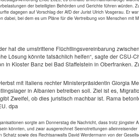
hrbelastungen der beteiligten Behörden und Gerichte führen würden.
urfte dagegen auf Vorschlag der AfD der Jurist Ulrich Vosgerau. Er war
en dabei, bei dem es um Pläne für die Vertreibung von Menschen mit Mi
r hat die umstrittene Flüchtlingsvereinbarung zwischen
lche Lösung könnte tatsächlich helfen“, sagte der CSU-
 in Kloster Banz bei Bad Staffelstein in Oberfranken. Zu
Herbst mit Italiens rechter Ministerpräsidentin Giorgia M
lingslager in Albanien betreiben soll. Ziel ist es, Migrat
bt Zweifel, ob dies juristisch machbar ist. Rama betont
EU. dpa
ganisationen sorgte am Donnerstag die Nachricht, dass trotz jüngste
r sein könnten, und zwar ausgerechnet Seenotrettungen alleinreisender
tin Schatz sowie des Rechtsanwalts David Werdermann von der Gesellsc