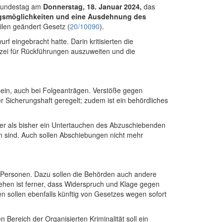
 Bundestag am
Donnerstag, 18. Januar 2024,
das
gsmöglichkeiten und eine Ausdehnung des
len geändert Gesetz (
20/10090
).
f eingebracht hatte. Darin kritisierten die
zei für Rückführungen auszuweiten und die
sein, auch bei Folgeanträgen. Verstöße gegen
 Sicherungshaft geregelt; zudem ist ein behördliches
ver als bisher ein Untertauchen des Abzuschiebenden
en sind. Auch sollen Abschiebungen nicht mehr
r Personen. Dazu sollen die Behörden auch andere
hen ist ferner, dass Widerspruch und Klage gegen
 sollen ebenfalls künftig von Gesetzes wegen sofort
ereich der Organisierten Kriminalität soll ein