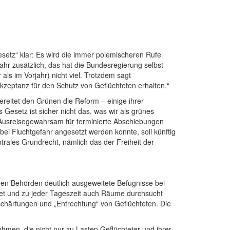
tz“ klar: Es wird die immer polemischeren Rufe
hr zusätzlich, das hat die Bundesregierung selbst
als im Vorjahr) nicht viel. Trotzdem sagt
kzeptanz für den Schutz von Geflüchteten erhalten.“
itet den Grünen die Reform – einige ihrer
Gesetz ist sicher nicht das, was wir als grünes
 Ausreisegewahrsam für terminierte Abschiebungen
bei Fluchtgefahr angesetzt werden konnte, soll künftig
entrales Grundrecht, nämlich das der Freiheit der
den Behörden deutlich ausgeweitete Befugnisse bei
det und zu jeder Tageszeit auch Räume durchsucht
schärfungen und „Entrechtung“ von Geflüchteten. Die
men, die nicht nur zu Lasten Geflüchteter und ihrer