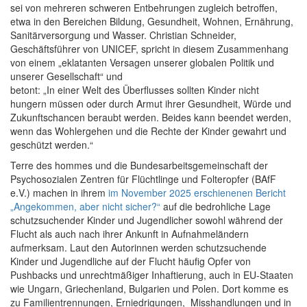
sei von mehreren schweren Entbehrungen zugleich betroffen,
etwa in den Bereichen Bildung, Gesundheit, Wohnen, Ernährung,
Sanitärversorgung und Wasser. Christian Schneider,
Geschäftsführer von UNICEF, spricht in diesem Zusammenhang
von einem „eklatanten Versagen unserer globalen Politik und
unserer Gesellschaft“ und
betont: „In einer Welt des Überflusses sollten Kinder nicht
hungern müssen oder durch Armut ihrer Gesundheit, Würde und
Zukunftschancen beraubt werden. Beides kann beendet werden,
wenn das Wohlergehen und die Rechte der Kinder gewahrt und
geschützt werden.“
Terre des hommes und die Bundesarbeitsgemeinschaft der
Psychosozialen Zentren für Flüchtlinge und Folteropfer (BAfF
e.V.) machen in ihrem
im November 2025 erschienenen Bericht
„Angekommen, aber nicht sicher?“
auf die bedrohliche Lage
schutzsuchender Kinder und Jugendlicher sowohl während der
Flucht als auch nach ihrer Ankunft in Aufnahmeländern
aufmerksam. Laut den Autorinnen werden schutzsuchende
Kinder und Jugendliche auf der Flucht häufig Opfer von
Pushbacks und unrechtmäßiger Inhaftierung, auch in EU-Staaten
wie Ungarn, Griechenland, Bulgarien und Polen. Dort komme es
zu Familientrennungen, Erniedrigungen, Misshandlungen und in