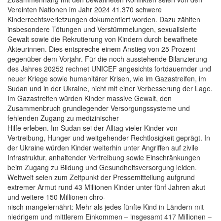
Vereinten Nationen im Jahr 2024 41.370 schwere
Kinderrechtsverletzungen dokumentiert worden. Dazu zählten
insbesondere Tötungen und Verstümmelungen, sexualisierte
Gewalt sowie die Rekrutierung von Kindern durch bewaffnete
Akteurinnen. Dies entspreche einem Anstieg von 25 Prozent
gegenüber dem Vorjahr. Für die noch ausstehende Bilanzierung
des Jahres 20252 rechnet UNICEF angesichts fortdauernder und
neuer Kriege sowie humanitärer Krisen, wie im Gazastreifen, im
Sudan und in der Ukraine, nicht mit einer Verbesserung der Lage.
Im Gazastreifen würden Kinder massive Gewalt, den
Zusammenbruch grundlegender Versorgungssysteme und
fehlenden Zugang zu medizinischer
Hilfe erleben. Im Sudan sei der Alltag vieler Kinder von
Vertreibung, Hunger und weitgehender Rechtlosigkeit geprägt. In
der Ukraine würden Kinder weiterhin unter Angriffen auf zivile
Infrastruktur, anhaltender Vertreibung sowie Einschränkungen
beim Zugang zu Bildung und Gesundheitsversorgung leiden.
Weltweit seien zum Zeitpunkt der Pressemitteilung aufgrund
extremer Armut rund 43 Millionen Kinder unter fünf Jahren akut
und weitere 150 Millionen chro-
nisch mangelernährt: Mehr als jedes fünfte Kind in Ländern mit
niedrigem und mittlerem Einkommen – insgesamt 417 Millionen –