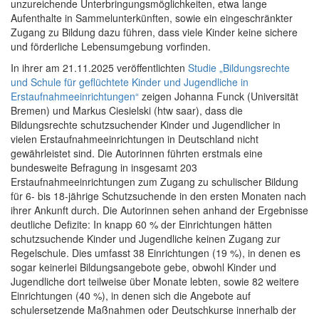
unzureichende Unterbringungsmöglichkeiten, etwa lange
Aufenthalte in Sammelunterkünften, sowie ein eingeschränkter
Zugang zu Bildung dazu führen, dass viele Kinder keine sichere
und förderliche Lebensumgebung vorfinden.
In ihrer am 21.11.2025 veröffentlichten
Studie „Bildungsrechte
und Schule für geflüchtete Kinder und Jugendliche in
Erstaufnahmeeinrichtungen“
zeigen Johanna Funck (Universität
Bremen) und Markus Ciesielski (htw saar), dass die
Bildungsrechte schutzsuchender Kinder und Jugendlicher in
vielen Erstaufnahmeeinrichtungen in Deutschland nicht
gewährleistet sind. Die Autorinnen führten erstmals eine
bundesweite Befragung in insgesamt 203
Erstaufnahmeeinrichtungen zum Zugang zu schulischer Bildung
für 6- bis 18-jährige Schutzsuchende in den ersten Monaten nach
ihrer Ankunft durch. Die Autorinnen sehen anhand der Ergebnisse
deutliche Defizite: In knapp 60 % der Einrichtungen hätten
schutzsuchende Kinder und Jugendliche keinen Zugang zur
Regelschule. Dies umfasst 38 Einrichtungen (19 %), in denen es
sogar keinerlei Bildungsangebote gebe, obwohl Kinder und
Jugendliche dort teilweise über Monate lebten, sowie 82 weitere
Einrichtungen (40 %), in denen sich die Angebote auf
schulersetzende Maßnahmen oder Deutschkurse innerhalb der