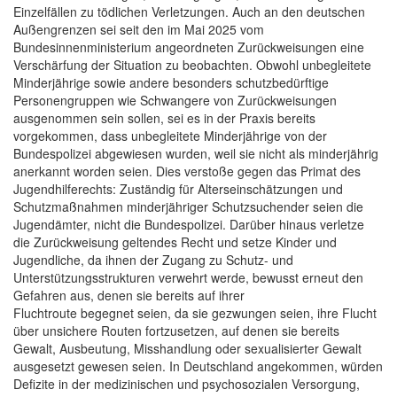
Einzelfällen zu tödlichen Verletzungen. Auch an den deutschen
Außengrenzen sei seit den im Mai 2025 vom
Bundesinnenministerium angeordneten Zurückweisungen eine
Verschärfung der Situation zu beobachten. Obwohl unbegleitete
Minderjährige sowie andere besonders schutzbedürftige
Personengruppen wie Schwangere von Zurückweisungen
ausgenommen sein sollen, sei es in der Praxis bereits
vorgekommen, dass unbegleitete Minderjährige von der
Bundespolizei abgewiesen wurden, weil sie nicht als minderjährig
anerkannt worden seien. Dies verstoße gegen das Primat des
Jugendhilferechts: Zuständig für Alterseinschätzungen und
Schutzmaßnahmen minderjähriger Schutzsuchender seien die
Jugendämter, nicht die Bundespolizei. Darüber hinaus verletze
die Zurückweisung geltendes Recht und setze Kinder und
Jugendliche, da ihnen der Zugang zu Schutz- und
Unterstützungsstrukturen verwehrt werde, bewusst erneut den
Gefahren aus, denen sie bereits auf ihrer
Fluchtroute begegnet seien, da sie gezwungen seien, ihre Flucht
über unsichere Routen fortzusetzen, auf denen sie bereits
Gewalt, Ausbeutung, Misshandlung oder sexualisierter Gewalt
ausgesetzt gewesen seien. In Deutschland angekommen, würden
Defizite in der medizinischen und psychosozialen Versorgung,