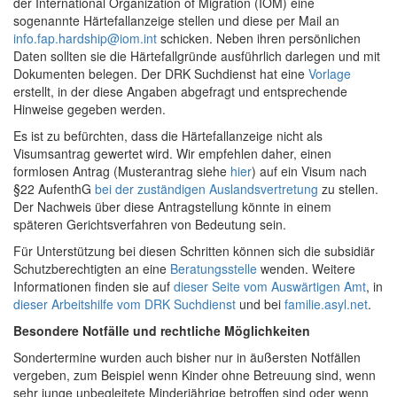
der International Organization of Migration (IOM) eine
sogenannte Härtefallanzeige stellen und diese per Mail an
info.fap.hardship@iom.int
schicken. Neben ihren persönlichen
Daten sollten sie die Härtefallgründe ausführlich darlegen und mit
Dokumenten belegen. Der DRK Suchdienst hat eine
Vorlage
erstellt, in der diese Angaben abgefragt und entsprechende
Hinweise gegeben werden.
Es ist zu befürchten, dass die Härtefallanzeige nicht als
Visumsantrag gewertet wird. Wir empfehlen daher, einen
formlosen Antrag (Musterantrag siehe
hier
) auf ein Visum nach
§22 AufenthG
bei der zuständigen Auslandsvertretung
zu stellen.
Der Nachweis über diese Antragstellung könnte in einem
späteren Gerichtsverfahren von Bedeutung sein.
Für Unterstützung bei diesen Schritten können sich die subsidiär
Schutzberechtigten an eine
Beratungsstelle
wenden. Weitere
Informationen finden sie auf
dieser Seite vom Auswärtigen Amt
, in
dieser Arbeitshilfe vom DRK Suchdienst
und bei
familie.asyl.net
.
Besondere Notfälle und rechtliche Möglichkeiten
Sondertermine wurden auch bisher nur in äußersten Notfällen
vergeben, zum Beispiel wenn Kinder ohne Betreuung sind, wenn
sehr junge unbegleitete Minderjährige betroffen sind oder wenn