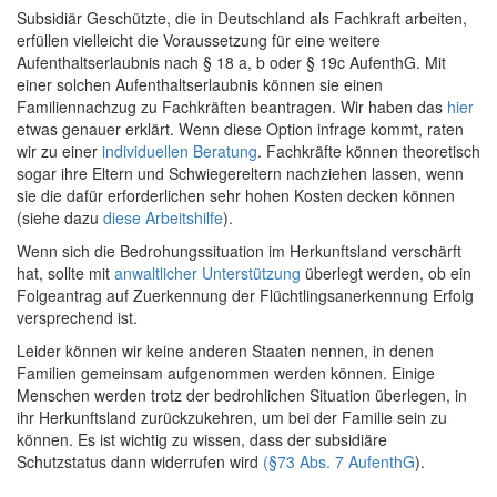
Subsidiär Geschützte, die in Deutschland als Fachkraft arbeiten,
erfüllen vielleicht die Voraussetzung für eine weitere
Aufenthaltserlaubnis nach § 18 a, b oder § 19c AufenthG. Mit
einer solchen Aufenthaltserlaubnis können sie einen
Familiennachzug zu Fachkräften beantragen. Wir haben das
hier
etwas genauer erklärt. Wenn diese Option infrage kommt, raten
wir zu einer
individuellen Beratung
. Fachkräfte können theoretisch
sogar ihre Eltern und Schwiegereltern nachziehen lassen, wenn
sie die dafür erforderlichen sehr hohen Kosten decken können
(siehe dazu
diese Arbeitshilfe
).
Wenn sich die Bedrohungssituation im Herkunftsland verschärft
hat, sollte mit
anwaltlicher Unterstützung
überlegt werden, ob ein
Folgeantrag auf Zuerkennung der Flüchtlingsanerkennung Erfolg
versprechend ist.
Leider können wir keine anderen Staaten nennen, in denen
Familien gemeinsam aufgenommen werden können. Einige
Menschen werden trotz der bedrohlichen Situation überlegen, in
ihr Herkunftsland zurückzukehren, um bei der Familie sein zu
können. Es ist wichtig zu wissen, dass der subsidiäre
Schutzstatus dann widerrufen wird
(§73 Abs. 7 AufenthG
).