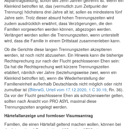
Asylantragstellung, schon seit zehn Jahren getrennt ist. Wenn ein
Kleinkind betroffen ist, das (vermutlich zum Zeitpunkt der
Trennung) höchstens drei Jahre alt ist, sollen es mindestens fünf
Jahre sein. Trotz dieser absurd hohen Trennungszeiten wird
zudem ausdrücklich erwähnt, dass Verzögerungen, die den
Familien vorgeworfen werden können, abgezogen werden.
Verlängert werden sollen die Trennungszeiten, wenn unterstellt
wird, dass die Familie in einem Drittstaat zusammenleben kann.
Ob die Gerichte diese langen Trennungszeiten akzeptieren
werden, ist noch nicht abzusehen. Ein Hinweis kann die bisherige
Rechtsprechung zur nach der Flucht geschlossenen Ehen sein:
Da hat die Rechtsprechung weit kürzere Trennungszeiten
etabliert, nämlich vier Jahre (beziehungsweise zwei, wenn ein
Kleinkind betroffen ist), wenn die Wiederherstellung der
Familieneinheit außerhalb Deutschlands nicht möglich oder nicht
zumutbar ist (
BVerwG, Urteil vom 17.12.2020, 1 C 30.19
, Rn. 36).
Da vor der Flucht geschlossene Ehen als schützenswerter gelten,
sollten nach Ansicht von PRO ASYL maximal diese
Trennungszeiten angelegt werden.
Härtefallanzeige und formloser Visumsantrag
Familien, die einen Härtefall geltend machen wollen, können bei