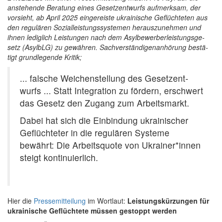
anstehende Beratung eines Gesetzentwurfs aufmerksam, der
vorsieht, ab April 2025 ein­ge­reis­te ukrai­ni­sche Geflüch­te­ten aus
den regu­lä­ren Sozi­al­leis­tungs­sys­te­men her­aus­zu­neh­men und
ihnen ledig­lich Leis­tun­gen nach dem Asyl­be­wer­ber­leis­tungs­ge­
setz (Asyl­bLG) zu gewäh­ren. Sach­ver­stän­di­gen­an­hö­rung bestä­
tigt grund­le­gen­de Kritik;
... fal­sche Wei­chen­stel­lung des Gesetz­ent­
wurfs ... Statt Inte­gra­ti­on zu för­dern, erschwert
das Gesetz den Zugang zum Arbeits­markt.
Dabei hat sich die Ein­bin­dung ukrai­ni­scher
Geflüch­te­ter in die regu­lä­ren Sys­te­me
bewährt: Die Arbeits­quo­te von Ukrainer*innen
steigt kon­ti­nu­ier­lich.
Hier die
Presse­mitteilung
im Wortlaut:
Leistungskürzungen für
ukrainische Geflüchtete müssen gestoppt werden