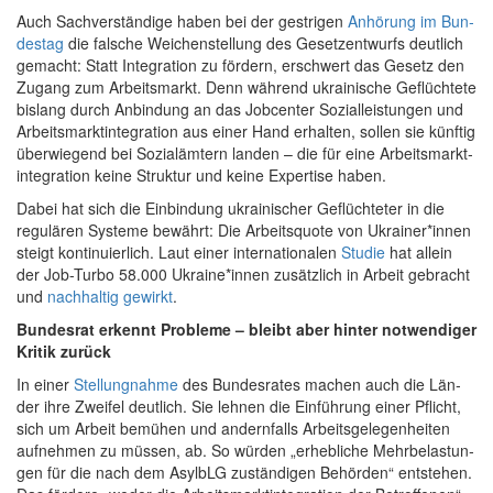
Auch Sach­ver­stän­di­ge haben bei der gest­ri­gen
Anhö­rung im Bun­
des­tag
die fal­sche Wei­chen­stel­lung des Gesetz­ent­wurfs deut­lich
gemacht: Statt Inte­gra­ti­on zu för­dern, erschwert das Gesetz den
Zugang zum Arbeits­markt. Denn wäh­rend ukrai­ni­sche Geflüch­te­te
bis­lang durch Anbin­dung an das Job­cen­ter Sozi­al­leis­tun­gen und
Arbeits­markt­in­te­gra­ti­on aus einer Hand erhal­ten, sol­len sie künf­tig
über­wie­gend bei Sozi­al­äm­tern lan­den – die für eine Arbeits­markt­
in­te­gra­ti­on kei­ne Struk­tur und kei­ne Exper­ti­se haben.
Dabei hat sich die Ein­bin­dung ukrai­ni­scher Geflüch­te­ter in die
regu­lä­ren Sys­te­me bewährt: Die Arbeits­quo­te von Ukrainer*innen
steigt kon­ti­nu­ier­lich. Laut einer inter­na­tio­na­len
Stu­die
hat allein
der Job-Tur­bo 58.000 Ukraine*innen zusätz­lich in Arbeit gebracht
und
nach­hal­tig gewirkt
.
Bun­des­rat erkennt Pro­ble­me – bleibt aber hin­ter not­wen­di­ger
Kri­tik zurück
In einer
Stel­lung­nah­me
des Bun­des­ra­tes machen auch die Län­
der ihre Zwei­fel deut­lich. Sie leh­nen die Ein­füh­rung einer Pflicht,
sich um Arbeit bemü­hen und andern­falls Arbeits­ge­le­gen­hei­ten
auf­neh­men zu müs­sen, ab. So wür­den „erheb­li­che Mehr­be­las­tun­
gen für die nach dem Asyl­bLG zustän­di­gen Behör­den“ ent­ste­hen.