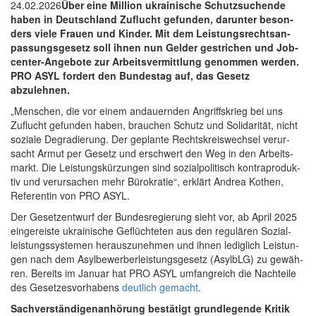
24.02.2026
Über eine Mil­li­on ukrai­ni­sche Schutz­su­chen­de
haben in Deutsch­land Zuflucht gefun­den, dar­un­ter beson­
ders vie­le Frau­en und Kin­der. Mit dem Leis­tungs­rechts­an­
pas­sungs­ge­setz soll ihnen nun Gel­der gestri­chen und Job­
cen­ter-Ange­bo­te zur Arbeits­ver­mitt­lung genom­men wer­den.
PRO ASYL for­dert den Bun­des­tag auf, das Gesetz
abzulehnen.
„Men­schen, die vor einem andau­ern­den Angriffs­krieg bei uns
Zuflucht gefun­den haben, brau­chen Schutz und Soli­da­ri­tät, nicht
sozia­le Degra­die­rung. Der geplan­te Rechts­kreis­wech­sel ver­ur­
sacht Armut per Gesetz und erschwert den Weg in den Arbeits­
markt. Die Leis­tungs­kür­zun­gen sind sozi­al­po­li­tisch kon­tra­pro­duk­
tiv und ver­ur­sa­chen mehr Büro­kra­tie“, erklärt Andrea Kothen,
Refe­ren­tin von PRO ASYL.
Der Gesetz­ent­wurf der Bun­des­re­gie­rung sieht vor, ab April 2025
ein­ge­reis­te ukrai­ni­sche Geflüch­te­ten aus den regu­lä­ren Sozi­al­
leis­tungs­sys­te­men her­aus­zu­neh­men und ihnen ledig­lich Leis­tun­
gen nach dem Asyl­be­wer­ber­leis­tungs­ge­setz (Asyl­bLG) zu gewäh­
ren. Bereits im Janu­ar hat PRO ASYL umfang­reich die Nach­tei­le
des Geset­zes­vor­ha­bens
deut­lich gemacht
.
Sach­ver­stän­di­gen­an­hö­rung bestä­tigt grund­le­gen­de Kritik