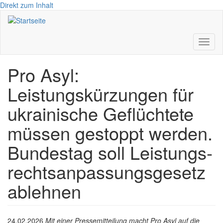
Direkt zum Inhalt
Toggl
naviga
Pro Asyl:
Leistungskürzungen für
ukrainische Geflüchtete
müssen gestoppt werden.
Bundestag soll Leis­tungs­
rechts­an­pas­sungs­ge­setz
ablehnen
24.02.2026
Mit einer Pressemitteilung macht Pro Asyl auf die