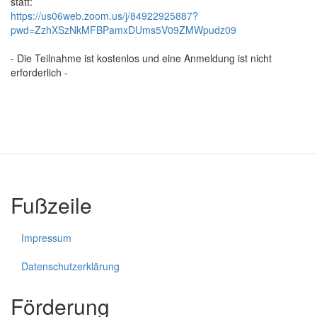
statt:
https://us06web.zoom.us/j/84922925887?
pwd=ZzhXSzNkMFBPamxDUms5V09ZMWpudz09
- Die Teilnahme ist kostenlos und eine Anmeldung ist nicht
erforderlich -
Fußzeile
Impressum
Datenschutzerklärung
Förderung