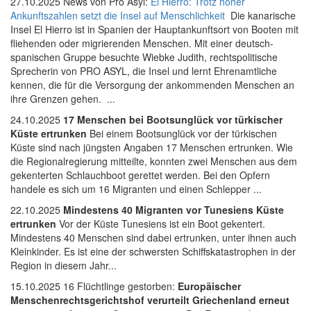
27.10.2025 News von Pro Asyl:
El Hierro: Trotz hoher
Ankunftszahlen setzt die Insel auf Menschlichkeit
Die kanarische
Insel El Hierro ist in Spanien der Hauptankunftsort von Booten mit
fliehenden oder migrierenden Menschen. Mit einer deutsch-
spanischen Gruppe besuchte Wiebke Judith, rechtspolitische
Sprecherin von PRO ASYL, die Insel und lernt Ehrenamtliche
kennen, die für die Versorgung der ankommenden Menschen an
ihre Grenzen gehen. ...
24.10.2025
17 Menschen bei Bootsunglück vor türkischer
Küste ertrunken
Bei einem Bootsunglück vor der türkischen
Küste sind nach jüngsten Angaben 17 Menschen ertrunken. Wie
die Regionalregierung mitteilte, konnten zwei Menschen aus dem
gekenterten Schlauchboot gerettet werden. Bei den Opfern
handele es sich um 16 Migranten und einen Schlepper ...
22.10.2025
Mindestens 40 Migranten vor Tunesiens Küste
ertrunken
Vor der Küste Tunesiens ist ein Boot gekentert.
Mindestens 40 Menschen sind dabei ertrunken, unter ihnen auch
Kleinkinder. Es ist eine der schwersten Schiffskatastrophen in der
Region in diesem Jahr...
15.10.2025 16 Flüchtlinge gestorben:
Europäischer
Menschenrechtsgerichtshof verurteilt Griechenland erneut