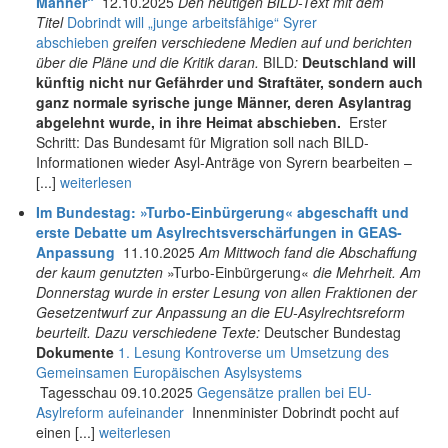
Männer“
12.10.2025
Den heutigen BILD-Text mit dem
Titel
Dobrindt will „junge arbeitsfähige“ Syrer
abschieben
greifen verschiedene Medien auf und berichten
über die Pläne und die Kritik daran.
BILD
:
Deutschland will
künftig nicht nur Gefährder und Straftäter, sondern auch
ganz normale syrische junge Männer, deren Asylantrag
abgelehnt wurde, in ihre Heimat abschieben.
Erster
Schritt: Das Bundesamt für Migration soll nach BILD-
Informationen wieder Asyl-Anträge von Syrern bearbeiten –
[...]
weiterlesen
Im Bundestag: »Turbo-Einbürgerung« abgeschafft und
erste Debatte um Asylrechtsverschärfungen in GEAS-
Anpassung
11.10.2025
Am Mittwoch fand die Abschaffung
der kaum genutzten
»Turbo-Einbürgerung«
die Mehrheit. Am
Donnerstag wurde in erster Lesung von allen Fraktionen der
Gesetzentwurf zur Anpassung an die EU-Asylrechtsreform
beurteilt. Dazu verschiedene Texte:
Deutscher Bundestag
Dokumente
1. Lesung
Kontroverse um Um­setzung des
Gemein­samen Europäischen Asylsystems
Tagesschau 09.10.2025
Gegensätze prallen bei EU-
Asylreform aufeinander
Innenminister Dobrindt pocht auf
einen [...]
weiterlesen