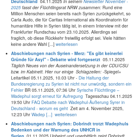
Deutschland
04.11.2025
In seinem
Newsletter November -
2025
fasst der Flüchtlingsrat NRW zusammen:
Rund eine
Million Menschen seien bereits nach Syrien zurückgekehrt, so
Carla Audo, die für Caritas International als Koordinatorin für
humanitäre Hilfe in Syrien tätig ist, in einem Interview mit der
Frankfurter Rundschau vom 23.10.2025. Allerdings sei
fraglich, ob diese Rückkehr freiwillig erfolgt sei. Viele hätten
keine andere Wahl [...]
weiterlesen
Abschiebungen nach Syrien - Merz: "Es gibt keinerlei
Gründe für Asyl" - Debatte wird fortgesetzt
05.11.2025
Täglich Neues von der Auseinandersetzung in der CDU/CSU
bzw. im Kabinett. Hier nur einige Schlagzeilen: -
Spiegel+
Leitartikel 05.11.2025, 10.03 Uhr -
Die Haltung der
Bundesregierung zu Syrien ist nicht nur unwürdig, sondern ein
Fehler
BR 05.11.2025, 07:36 Uhr
Syrische Flüchtlinge –
Wadephul sorgt erneut für Aufregung
Tagesschau 04.11.2025
19:50 Uhr
FAQ Debatte nach Wadephul-Äußerung Syrer in
Deutschland - worum es geht
Zeit am 4. November 2025,
12:23 Uhr
Wadep [...]
weiterlesen
Abschiebungen nach Syrien: Dobrindt trotzt Wadephuls
Bedenken und der Warnung des UNHCR in
Syrien
01.11.2025
Unbeirrt und unerbittlich zeigt Dobrindt