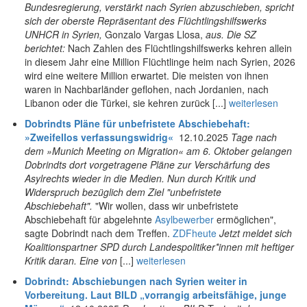
Bundesregierung, verstärkt nach Syrien abzuschieben, spricht
sich der oberste Repräsentant des Flüchtlingshilfswerks
UNHCR in Syrien,
Gonzalo Vargas Llosa,
aus. Die SZ
berichtet:
Nach Zahlen des Flüchtlingshilfswerks kehren allein
in diesem Jahr eine Million Flüchtlinge heim nach Syrien, 2026
wird eine weitere Million erwartet. Die meisten von ihnen
waren in Nachbarländer geflohen, nach Jordanien, nach
Libanon oder die Türkei, sie kehren zurück [...]
weiterlesen
Dobrindts Pläne für unbefristete Abschiebehaft:
»Zweifellos verfassungswidrig«
12.10.2025
Tage nach
dem »Munich Meeting on Migration«
am 6. Oktober gelangen
Dobrindts dort vorgetragene Pläne zur Verschärfung des
Asylrechts wieder in die Medien. Nun durch Kritik und
Widerspruch bezüglich dem Ziel "unbefristete
Abschiebehaft".
"Wir wollen, dass wir unbefristete
Abschiebehaft für abgelehnte
Asylbewerber
ermöglichen",
sagte Dobrindt nach dem Treffen.
ZDFheute
Jetzt meldet sich
Koalitionspartner SPD durch Landespolitiker*innen mit heftiger
Kritik daran. Eine von
[...]
weiterlesen
Dobrindt: Abschiebungen nach Syrien weiter in
Vorbereitung. Laut BILD „vorrangig arbeitsfähige, junge