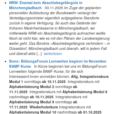
NRW: Erstmal kein Abschiebegefängnis in
Mönchengladbach
03.11.2025
Im Zuge der geplanten
personellen Aufstockung der Bundeswehr verlangt der
Verteidigungsminister eigentlich aufgegebene Standorte
zurück in eigene Verfügung. So auch das Gelände der
früheren Niedrrheinkaserne in Mönchengladbach, wo
mittlerweile NRW ein Abschiebegefängnis aufmachen wollte.
Noch ist nicht klar, wie es mit den Plänen der Landesregierung
weiter geht. Das Bündnis »Abschiebegefängnis verhindern – in
Düsseldorf, Mönchengladbach und überall« will in jedem Fall
und überall aktiv
[...]
weiterlesen
Bonn: BildungsForum Lernwelten beginnt im November
BAMF-Kurse
In Kürze beginnen bei uns im BildungsForum
Lernwelten folgende BAMF-Kurse, für die sich
Interesssent:innen anmelden können:
Allg. Integrationskurs
Modul 1
vormittags
ab 10.11.2025
Integrationskurs mit
Alphabetisierung Modul 2
vormittags
ab
11.11.2025
Integrationskurs mit
Alphabetisierung Modul 6
nachmittags
ab 10.11.2025
Integrationskurs mit
Alphabetisierung Modul 9
vormittags
ab
17.11.2025
Wiederholerkurs
Integrationskurs mit
Alphabetisierung Modul 10
nachmittags
ab 01.10.2025