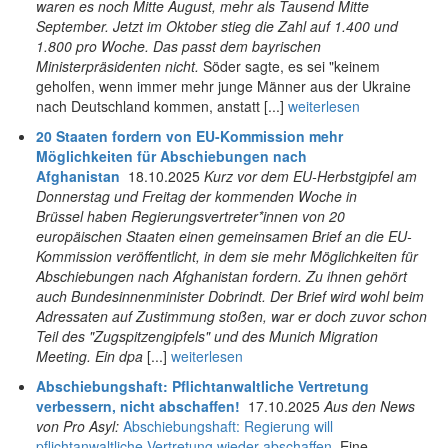
waren es noch Mitte August, mehr als Tausend Mitte
September. Jetzt im Oktober stieg die Zahl auf 1.400 und
1.800 pro Woche. Das passt dem bayrischen
Ministerpräsidenten nicht.
Söder sagte, es sei "keinem
geholfen, wenn immer mehr junge Männer aus der Ukraine
nach Deutschland kommen, anstatt [...]
weiterlesen
20 Staaten fordern von EU-Kommission mehr
Möglichkeiten für Abschiebungen nach
Afghanistan
18.10.2025
Kurz vor dem EU-Herbstgipfel am
Donnerstag und Freitag der kommenden Woche in
Brüssel haben Regierungsvertreter*innen von 20
europäischen Staaten einen gemeinsamen Brief an die EU-
Kommission veröffentlicht, in dem sie mehr Möglichkeiten für
Abschiebungen nach Afghanistan fordern. Zu ihnen gehört
auch Bundesinnenminister Dobrindt. Der Brief wird wohl beim
Adressaten auf Zustimmung stoßen, war er doch zuvor schon
Teil des "Zugspitzengipfels" und des Munich Migration
Meeting.
Ein dpa
[...]
weiterlesen
Abschiebungshaft: Pflichtanwaltliche Vertretung
verbessern, nicht abschaffen!
17.10.2025
Aus den News
von Pro Asyl:
Abschiebungshaft: Regierung will
pflichtanwaltliche Vertretung wieder abschaffen
Eine