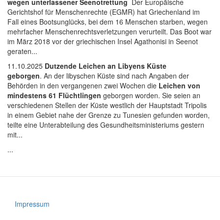
wegen unterlassener Seenotrettung
Der Europäische
Gerichtshof für Menschenrechte (EGMR) hat Griechenland im
Fall eines Bootsunglücks, bei dem 16 Menschen starben, wegen
mehrfacher Menschenrechtsverletzungen verurteilt. Das Boot war
im März 2018 vor der griechischen Insel Agathonisi in Seenot
geraten...
11.10.2025
Dutzende Leichen an Libyens Küste
geborgen
. An der libyschen Küste sind nach Angaben der
Behörden in den vergangenen zwei Wochen die
Leichen von
mindestens 61 Flüchtlingen
geborgen worden. Sie seien an
verschiedenen Stellen der Küste westlich der Hauptstadt Tripolis
in einem Gebiet nahe der Grenze zu Tunesien gefunden worden,
teilte eine Unterabteilung des Gesundheitsministeriums gestern
mit...
...
Impressum
Fußzeile