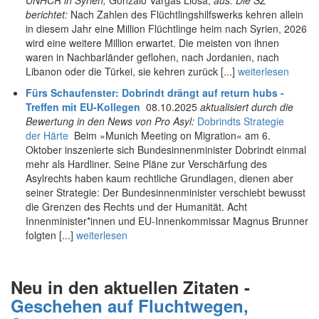
UNHCR in Syrien,
Gonzalo Vargas Llosa,
aus. Die SZ
berichtet:
Nach Zahlen des Flüchtlingshilfswerks kehren allein
in diesem Jahr eine Million Flüchtlinge heim nach Syrien, 2026
wird eine weitere Million erwartet. Die meisten von ihnen
waren in Nachbarländer geflohen, nach Jordanien, nach
Libanon oder die Türkei, sie kehren zurück [...]
weiterlesen
Fürs Schaufenster: Dobrindt drängt auf return hubs -
Treffen mit EU-Kollegen
08.10.2025
aktualisiert durch die
Bewertung in den News von Pro Asyl:
Dobrindts Strategie
der Härte
Beim »Munich Meeting on Migration« am 6.
Oktober inszenierte sich Bundesinnenminister Dobrindt einmal
mehr als Hardliner. Seine Pläne zur Verschärfung des
Asylrechts haben kaum rechtliche Grundlagen, dienen aber
seiner Strategie: Der Bundesinnenminister verschiebt bewusst
die Grenzen des Rechts und der Humanität. Acht
Innenminister*innen und EU-Innenkommissar Magnus Brunner
folgten [...]
weiterlesen
Neu in den aktuellen Zitaten -
Geschehen auf Fluchtwegen,