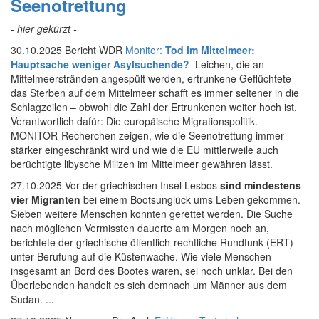
Seenotrettung
- hier gekürzt -
30.10.2025 Bericht WDR
Monitor:
Tod im Mittelmeer:
Hauptsache weniger Asylsuchende?
Leichen, die an
Mittelmeerstränden angespült werden, ertrunkene Geflüchtete –
das Sterben auf dem Mittelmeer schafft es immer seltener in die
Schlagzeilen – obwohl die Zahl der Ertrunkenen weiter hoch ist.
Verantwortlich dafür: Die europäische Migrationspolitik.
MONITOR-Recherchen zeigen, wie die Seenotrettung immer
stärker eingeschränkt wird und wie die EU mittlerweile auch
berüchtigte libysche Milizen im Mittelmeer gewähren lässt.
27.10.2025 Vor der griechischen Insel Lesbos
sind mindestens
vier Migranten
bei einem Bootsunglück ums Leben gekommen.
Sieben weitere Menschen konnten gerettet werden. Die Suche
nach möglichen Vermissten dauerte am Morgen noch an,
berichtete der griechische öffentlich-rechtliche Rundfunk (ERT)
unter Berufung auf die Küstenwache. Wie viele Menschen
insgesamt an Bord des Bootes waren, sei noch unklar. Bei den
Überlebenden handelt es sich demnach um Männer aus dem
Sudan. ...