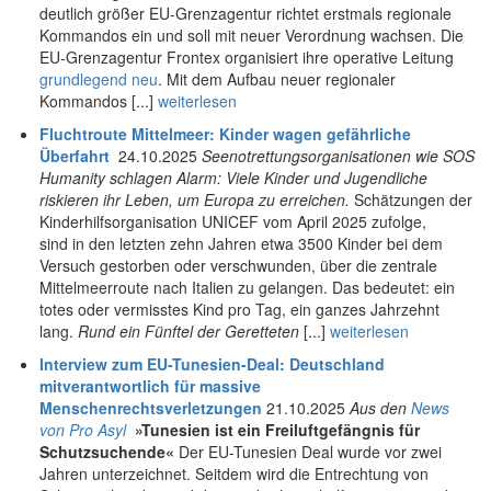
deutlich größer EU-Grenzagentur richtet erstmals regionale
Kommandos ein und soll mit neuer Verordnung wachsen. Die
EU-Grenzagentur Frontex organisiert ihre operative Leitung
grundlegend neu
. Mit dem Aufbau neuer regionaler
Kommandos [...]
weiterlesen
Fluchtroute Mittelmeer: Kinder wagen gefährliche
Überfahrt
24.10.2025
Seenotrettungsorganisationen wie SOS
Humanity schlagen Alarm: Viele Kinder und Jugendliche
riskieren ihr Leben, um Europa zu erreichen.
Schätzungen der
Kinderhilfsorganisation UNICEF vom April 2025 zufolge,
sind in den letzten zehn Jahren etwa 3500 Kinder bei dem
Versuch gestorben oder verschwunden, über die zentrale
Mittelmeerroute nach Italien zu gelangen. Das bedeutet: ein
totes oder vermisstes Kind pro Tag, ein ganzes Jahrzehnt
lang.
Rund ein Fünftel der Geretteten
[...]
weiterlesen
Interview zum EU-Tunesien-Deal: Deutschland
mitverantwortlich für massive
Menschenrechtsverletzungen
21.10.2025
Aus den
News
von Pro Asyl
»Tunesien ist ein Freiluftgefängnis für
Schutzsuchende«
Der EU-Tunesien Deal wurde vor zwei
Jahren unterzeichnet. Seitdem wird die Entrechtung von