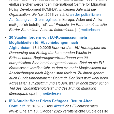
einflussreicher werdenden International Centre for Migration
Policy Development (ICMPD)".
In diesem Jahr trifft die
Organisation, die
"seit 2016 verstärkt
an der polizeilichen
Aufrüstung von Grenzregimes
in Europa, Asien und Afrika
maßgeblich beteiligt ist",
auf Proteste
im Rahmen eines »No
Border Summits«.
Auch im österreichen
[...]
weiterlesen
20 Staaten fordern von EU-Kommission mehr
Möglichkeiten für Abschiebungen nach
Afghanistan
18.10.2025
Kurz vor dem EU-Herbstgipfel am
Donnerstag und Freitag der kommenden Woche in
Brüssel haben Regierungsvertreter*innen von 20
europäischen Staaten einen gemeinsamen Brief an die EU-
Kommission veröffentlicht, in dem sie mehr Möglichkeiten für
Abschiebungen nach Afghanistan fordern. Zu ihnen gehört
auch Bundesinnenminister Dobrindt. Der Brief wird wohl beim
Adressaten auf Zustimmung stoßen, war er doch zuvor schon
Teil des "Zugspitzengipfels" und des Munich Migration
Meeting.
Ein dpa
[...]
weiterlesen
IFO-Studie: What Drives Refugees’ Return After
Conflict?
15.10.2025
Aus
Aktuell
des Flüchtlingsrates
NRW:
Eine am 10. Oktober 2025 veröffentlichte Studie des ifo