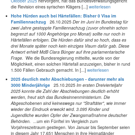
Oktober 2025
hervorgeht, hat das Bundesverwaltungsgericht
die Revision eines syrischen Klägers [...]
weiterlesen
Hohe Hürden auch bei Härtefällen: Bisher 0 Visa im
Familiennachzug
26.10.2025
Der im Juni im Bundestag für
zwei Jahre gestoppte Familiennachzug (zuvor ohnehin schon
begrenzt auf 1000 Angehörige pro Monat) sollte nur noch in
Härtefällen erfolgen. Die Hürden dafür sind so hoch, dass es
drei Monate später noch kein einziges Visum dafür gab. Diese
Antwort erhielt MdB Clara Bünger auf ihre parlamentarische
Frage.
Wie die Bundesregierung mitteilte, wurde von der
Möglichkeit, einen solchen Härtefall anzuzeigen, bisher in rund
1.500 Fällen Gebrauch gemacht. In [...]
weiterlesen
2025 deutlich mehr Abschiebungen - darunter mehr als
3000 Minderjährige
25.10.2025
Im ersten Dreivierteljahr
2025 konnte die Zahl der Abschiebungen deutlich erhöht
werden, freut sich das Bundesinnenministerium. Die
Abgeschobenen sind keineswegs nur "Straftäter", wie immer
wieder der Eindruck erweckt wird. 3.095 Kinder und
Jugendliche wurden Opfer der Zwangsmaßnahme deutscher
Behörden.
...um ein Fünftel im Vergleich zum
Vorjahreszeitraum gestiegen. Von Januar bis September seien
in diesem Jahr 17.651 Menschen in ihre Heimatländer