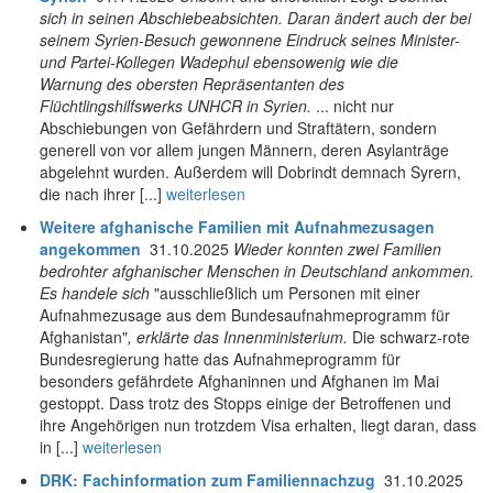
sich in seinen Abschiebeabsichten. Daran ändert auch der bei
seinem Syrien-Besuch gewonnene Eindruck seines Minister-
und Partei-Kollegen Wadephul ebensowenig wie die
Warnung des obersten Repräsentanten des
Flüchtlingshilfswerks UNHCR in Syrien.
... nicht nur
Abschiebungen von Gefährdern und Straftätern, sondern
generell von vor allem jungen Männern, deren Asylanträge
abgelehnt wurden. Außerdem will Dobrindt demnach Syrern,
die nach ihrer [...]
weiterlesen
Weitere afghanische Familien mit Aufnahmezusagen
angekommen
31.10.2025
Wieder konnten zwei Familien
bedrohter afghanischer Menschen in Deutschland ankommen.
Es handele sich
"ausschließlich um Personen mit einer
Aufnahmezusage aus dem Bundesaufnahmeprogramm für
Afghanistan"
, erklärte das Innenministerium.
Die schwarz-rote
Bundesregierung hatte das Aufnahmeprogramm für
besonders gefährdete Afghaninnen und Afghanen im Mai
gestoppt. Dass trotz des Stopps einige der Betroffenen und
ihre Angehörigen nun trotzdem Visa erhalten, liegt daran, dass
in [...]
weiterlesen
DRK: Fachinformation zum Familiennachzug
31.10.2025