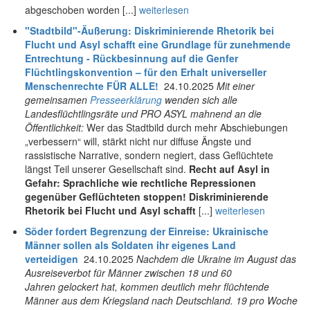
abgeschoben worden [...]
weiterlesen
"Stadtbild"-Äußerung: Diskriminierende Rhetorik bei
Flucht und Asyl schafft eine Grundlage für zunehmende
Entrechtung - Rückbesinnung auf die Genfer
Flüchtlingskonvention – für den Erhalt universeller
Menschenrechte FÜR ALLE!
24.10.2025
Mit einer
gemeinsamen
Presseerklärung
wenden sich alle
Landesflüchtlingsräte und PRO ASYL mahnend an die
Öffentlichkeit:
Wer das Stadtbild durch mehr Abschiebungen
„verbessern“ will, stärkt nicht nur diffuse Ängste und
rassistische Narrative, sondern negiert, dass Geflüchtete
längst Teil unserer Gesellschaft sind.
Recht auf Asyl in
Gefahr: Sprachliche wie rechtliche Repressionen
gegenüber Geflüchteten stoppen!
Diskriminierende
Rhetorik bei Flucht und Asyl schafft
[...]
weiterlesen
Söder fordert Begrenzung der Einreise: Ukrainische
Männer sollen als Soldaten ihr eigenes Land
verteidigen
24.10.2025
Nachdem die Ukraine im August das
Ausreiseverbot für Männer zwischen 18 und 60
Jahren gelockert hat, kommen deutlich mehr flüchtende
Männer aus dem Kriegsland nach Deutschland. 19 pro Woche