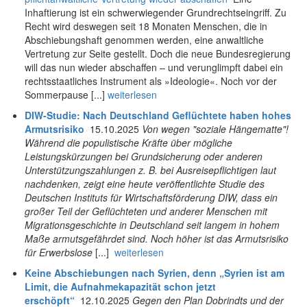
Inhaftierung ist ein schwerwiegender Grundrechtseingriff. Zu
Recht wird deswegen seit 18 Monaten Menschen, die in
Abschiebungshaft genommen werden, eine anwaltliche
Vertretung zur Seite gestellt. Doch die neue Bundesregierung
will das nun wieder abschaffen – und verunglimpft dabei ein
rechtsstaatliches Instrument als »Ideologie«. Noch vor der
Sommerpause [...]
weiterlesen
DIW-Studie: Nach Deutschland Geflüchtete haben hohes
Armutsrisiko
15.10.2025
Von wegen "soziale Hängematte"!
Während die populistische Kräfte über mögliche
Leistungskürzungen bei Grundsicherung oder anderen
Unterstützungszahlungen z. B. bei Ausreisepflichtigen laut
nachdenken, zeigt eine heute veröffentlichte Studie des
Deutschen Instituts für Wirtschaftsförderung DIW, dass ein
großer Teil der Geflüchteten und anderer Menschen mit
Migrationsgeschichte in Deutschland seit langem in hohem
Maße armutsgefährdet sind. Noch höher ist das Armutsrisiko
für Erwerbslose
[...]
weiterlesen
Keine Abschiebungen nach Syrien, denn „Syrien ist am
Limit, die Aufnahmekapazität schon jetzt
erschöpft“
12.10.2025
Gegen den Plan Dobrindts und der