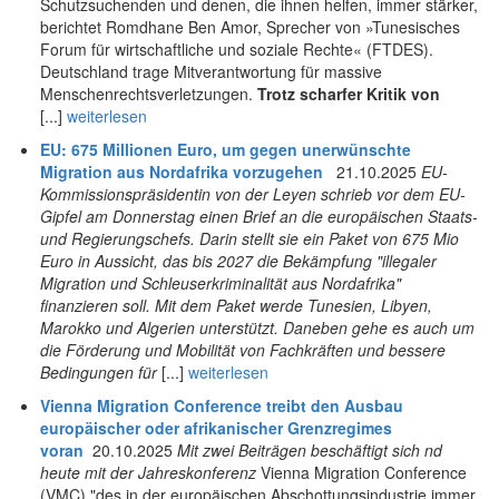
Schutzsuchenden und denen, die ihnen helfen, immer stärker,
berichtet Romdhane Ben Amor, Sprecher von »Tunesisches
Forum für wirtschaftliche und soziale Rechte« (FTDES).
Deutschland trage Mitverantwortung für massive
Menschenrechtsverletzungen.
Trotz scharfer Kritik von
[...]
weiterlesen
EU: 675 Millionen Euro, um gegen unerwünschte
Migration aus Nordafrika vorzugehen
21.10.2025
EU-
Kommissionspräsidentin von der Leyen schrieb vor dem EU-
Gipfel am Donnerstag einen Brief an die europäischen Staats-
und Regierungschefs. Darin stellt sie ein Paket von 675 Mio
Euro in Aussicht, das bis 2027 die Bekämpfung
"illegaler
Migration und Schleuserkriminalität aus Nordafrika"
finanzieren soll. Mit dem Paket werde Tunesien, Libyen,
Marokko und Algerien unterstützt. Daneben gehe es auch um
die Förderung und Mobilität von Fachkräften und bessere
Bedingungen für
[...]
weiterlesen
Vienna Migration Conference treibt den Ausbau
europäischer oder afrikanischer Grenzregimes
voran
20.10.2025
Mit zwei Beiträgen beschäftigt sich nd
heute mit der Jahreskonferenz
Vienna Migration Conference
(VMC) "des in der europäischen Abschottungsindustrie immer