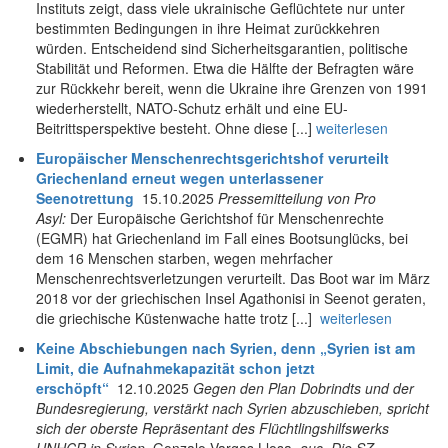
Instituts zeigt, dass viele ukrainische Geflüchtete nur unter
bestimmten Bedingungen in ihre Heimat zurückkehren
würden. Entscheidend sind Sicherheitsgarantien, politische
Stabilität und Reformen. Etwa die Hälfte der Befragten wäre
zur Rückkehr bereit, wenn die Ukraine ihre Grenzen von 1991
wiederherstellt, NATO-Schutz erhält und eine EU-
Beitrittsperspektive besteht. Ohne diese [...]
weiterlesen
Europäischer Menschenrechtsgerichtshof verurteilt
Griechenland erneut wegen unterlassener
Seenotrettung
15.10.2025
Pressemitteilung von Pro
Asyl:
Der Europäische Gerichtshof für Menschenrechte
(EGMR) hat Griechenland im Fall eines Bootsunglücks, bei
dem 16 Menschen starben, wegen mehrfacher
Menschenrechtsverletzungen verurteilt. Das Boot war im März
2018 vor der griechischen Insel Agathonisi in Seenot geraten,
die griechische Küstenwache hatte trotz [...]
weiterlesen
Keine Abschiebungen nach Syrien, denn „Syrien ist am
Limit, die Aufnahmekapazität schon jetzt
erschöpft“
12.10.2025
Gegen den Plan Dobrindts und der
Bundesregierung, verstärkt nach Syrien abzuschieben, spricht
sich der oberste Repräsentant des Flüchtlingshilfswerks